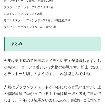
ビップデイジー：２勝馬、連対率100％
ブラウンラチェット：アルテミスS１着
ミストレス：アルテミスS２着
モズナナスター：ファンタジーS２着、※出走数５戦
ランフォーヴァヴ：デイリー杯２歳S１着
まとめ
今年は史上初めて外国馬メイデイレディが参戦します。し
かもBCJFターフ２着という大物の参戦です。鞍上はなん
とデットーリ騎手のようです。これは楽しみですね。
人気はブラウンラチェットが中心になると思いますが、上
の特記事項で挙がっている１１頭は横一線と考えて良いで
しょう。今年は３勝馬がいませんので、絶対的に信頼でき