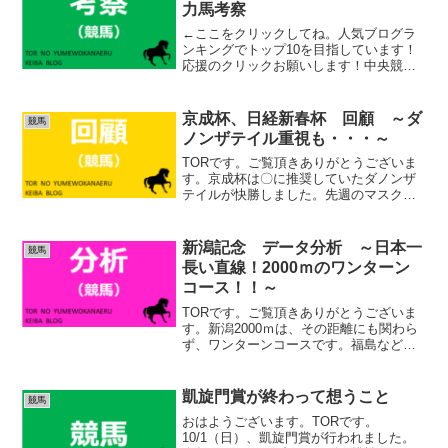
う位置取りになりそうで...
力馬考察
←ここをクリックしてね。人気ブログラ
ンキングでトップ10を目指しています！
応援のクリックお願いします！中央競馬
ランキングTORです。ご覧頂きありがと
うございます。今週はマイルCSです。マ
イル女王のソングラインは左回り専用と
京成杯、日経新春杯 回顧 ～ダ
競馬
いう個性的な馬です...
ノンザテイル重視も・・・～
TORです。ご覧頂きありがとうございま
す。京成杯は〇に推奨していたダノンザ
テイルが快勝しました。先週のマスクオ
ールウィンも〇に推奨しましたが、馬券
の的中はならず泣。いつもはこういった
穴馬を本命にして、人気馬を対抗にする
新潟記念 データ分析 ～日本一
競馬
のですが、人気馬を本命...
長い直線！2000ｍのワンターン
コース！！～
TORです。ご覧頂きありがとうございま
す。新潟2000ｍは、その距離にも関わら
ず、ワンターンコースです。福島などの
コンパクトな競馬場は、丸１周しても
1500ｍありません。物凄い直線の長さで
すね笑。最後の直線勝負になりますの
凱旋門賞が終わって想うこと
競馬
で、速い末脚を持っ...
おはようございます。TORです。
10/1（日）、凱旋門賞が行われました。