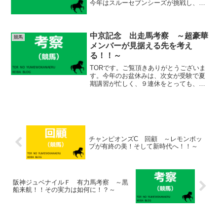
今年はスルーセブンシーズが挑戦し、小
差の４着と健闘しました。久々に晴れ
て、良いコンディションでレースができ
ました。頑張りましたね。今日は凱旋門
賞を終えて、思った事をつら...
中京記念 出走馬考察 ～超豪華
競馬
メンバーが見据える先を考え
る！！～
TORです。ご覧頂きありがとうございま
す。今年のお盆休みは、次女が受験で夏
期講習が忙しく、９連休をとっても、
丸々帰省できないので、少し会社に出社
しました。久々にお盆休み中に出社しま
したが、結構世間の人も働いていました
ね〜。すんなり通勤電車、...
チャンピオンズC 回顧 ～レモンポッ
プが有終の美！そして新時代へ！！～
阪神ジュベナイルＦ 有力馬考察 ～黒
船来航！！その実力は如何に！？～