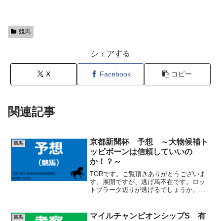
競馬
シェアする
X
Facebook
コピー
関連記事
京都新聞杯 予想 ～大物候補ト
競馬
ッピボーンは信頼していいの
か！？～
TORです。ご覧頂きありがとうございま
す。展開ですが、逃げ馬不在です。ロッ
トブラータ辺りが逃げるでしょうか。ト
ッピボーンは中団、もしくは後方という
事も考えられます。エムズは先行、キン
グスコール、ネブラディスクは中団とい
マイルチャンピオンシップS 有
競馬