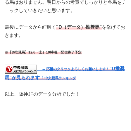
る馬はおりません。明日からの考察でしっかりと各馬をチ
ェックしていきたいと思います。
最後にデータから紐解く
”D（データ）推奨馬”
を挙げてお
きます。
※【D推奨馬】12/6（土）19時頃、配信終了予定
←
”D推奨
応援のクリックよろしくお願いします！
馬”が見られます！
中央競馬ランキング
以上、阪神JFのデータ分析でした！