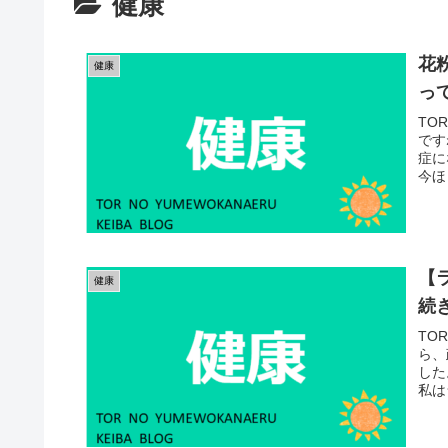
健康
花
健康
っ
TO
です
症に
今ほ
【
健康
続
TO
ら、
した
私は