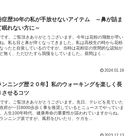
粉症歴30年の私が手放せないアイテム ～鼻が詰ま
て眠れない方に～
Rです。ご覧頂きありがとうございます。今年は花粉の飛散が早い
ね。私も目と鼻が痒くなってきました。私は高校生の時から花粉
なったと自覚しているのですが、当時は花粉症の世間的な認知が
ど無く、ただひたすら我慢をしていました。昼間はく...
2024.01.19
ランニング歴２０年】私のウォーキングを楽しく長
きさせるコツ
Rです。ご覧頂きありがとうございます。先日、テレビを見ていた
政府が一日8000歩歩く事を推奨しているとニュースでやっていま
。人生100年時代、健康寿命の重要性が謳われていますからね。
ランニング派ですが、風邪をひいたり、ケガを...
2023.12.13