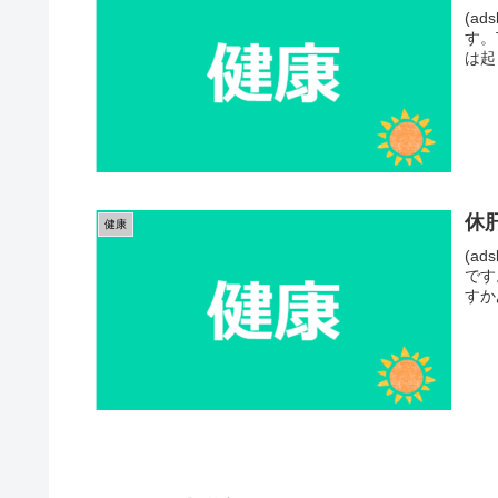
(ad
す。
は起
休
健康
(ads
です
すか