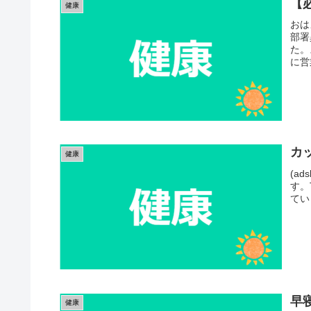
【
健康
おは
部署
た。
に営
カ
健康
(ad
す。
てい
早
健康