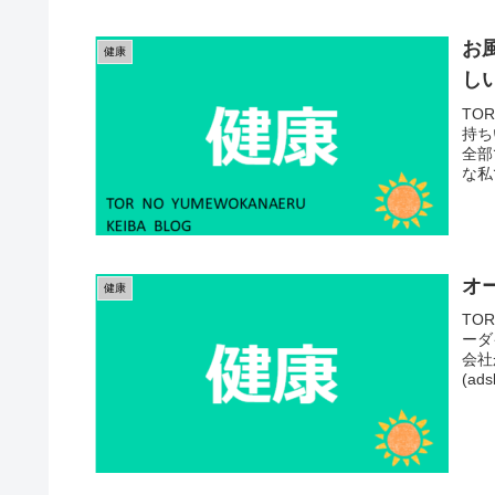
お
健康
し
TO
持ち
全部
な私
オ
健康
TO
ーダ
会社
(ads