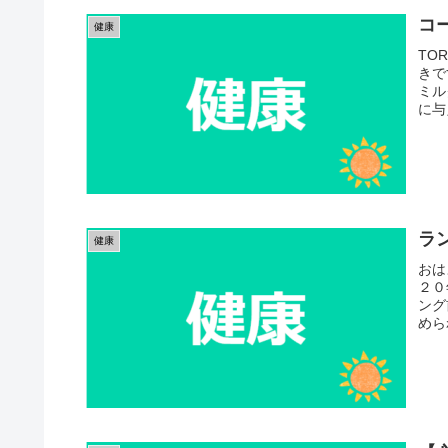
コ
健康
TO
きで
ミル
に与
ラ
健康
おは
２０
ング
めら