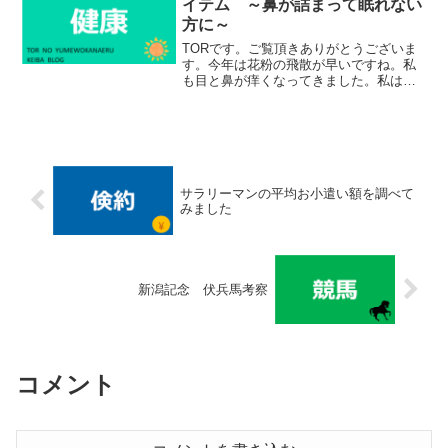
イテム ～鼻が詰まって眠れない
方に～
TORです。ご覧頂きありがとうございま
す。今年は花粉の飛散が早いですね。私
も目と鼻が痒くなってきました。私は高
校生の時から花粉症になったと自覚して
いるのですが、当時は花粉症の世間的な
認知が今ほど無く、ただひたすら我慢を
していました。昼間はく...
サラリーマンの平均お小遣い額を調べて
みました
新潟記念 伏兵馬考察
コメント