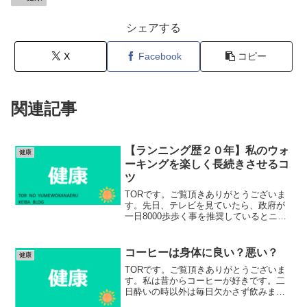
シェアする
X
Facebook
コピー
関連記事
【ランニング歴２０年】私のウォ
健康
ーキングを楽しく長続きさせるコ
ツ
TORです。ご覧頂きありがとうございま
す。先日、テレビを見ていたら、政府が
一日8000歩歩く事を推奨しているとニュ
ースでやっていました。人生100年時代、
健康寿命の重要性が謳われていますから
ね。私はランニング派ですが、風邪をひ
コーヒーは身体に良い？悪い？
健康
いたり、ケガを...
TORです。ご覧頂きありがとうございま
す。私は昔からコーヒーが好きです。二
日酔いの時以外は毎日欠かさず飲みま
す。ブラック、砂糖ミルク入り、どちら