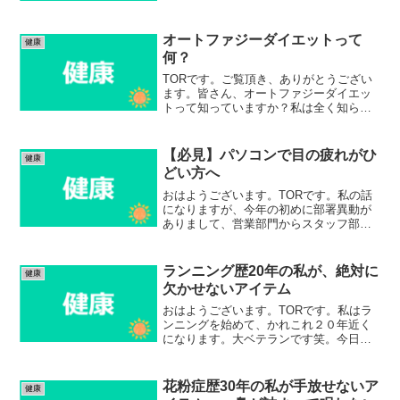
も好きです。今日は私の大好きなコーヒ
ーが身体に与える影響について調べてみ
ましたので、紹介します。...
オートファジーダイエットって
健康
何？
TORです。ご覧頂き、ありがとうござい
ます。皆さん、オートファジーダイエッ
トって知っていますか？私は全く知らな
かったのですが、会社から流れてきた記
事を見て、面白かったのでご紹介しま
す。 (adsbygoogle = window.adsby...
【必見】パソコンで目の疲れがひ
健康
どい方へ
おはようございます。TORです。私の話
になりますが、今年の初めに部署異動が
ありまして、営業部門からスタッフ部門
に異動になりました。スタッフは毎日毎
日、一日中パソコンと向き合うんです
ね。それに営業の時と違って、外部と絡
ランニング歴20年の私が、絶対に
健康
みがなく席を外す理由が無...
欠かせないアイテム
おはようございます。TORです。私はラ
ンニングを始めて、かれこれ２０年近く
になります。大ベテランです笑。今日は
そんな私がランニング前に欠かさず使っ
ているものを紹介します。最近ランニン
グを始められた方は参考にして頂けたら
花粉症歴30年の私が手放せないア
健康
と思います。 (ads...