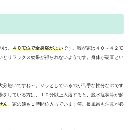
のは、
４０℃位で全身浴
がよい
です。我が家は４０～４２℃
いとリラックス効果が得られないようです。身体が硬直とい
大分短いですね～。ジッとしているのが苦手な性分なのです
湯をしている方は、１０分以上入浴すると、脱水症状等が起
せん
。家の娘も１時間位入っています笑。長風呂も注意が必