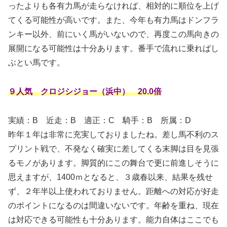
ったよりも各有力馬が走らなければ、相対的に順位を上げ
てくる可能性が高いです。また、今年も有力馬はドンフラ
ンキー以外、前にいく馬がいないので、再度この馬向きの
展開になる可能性は十分あります。番手で流れに乗ればし
ぶとい馬です。
９人気 クロジシジョー（浜中） 20.0倍
実績：B
近走：B 適正：C 騎手：B 所属：D
昨年１年は非常に充実しておりましたね。差し馬不利のス
プリント戦で、不発なく確実に差してくる末脚は目を見張
るモノがあります。脚質的にこの舞台で更に前進しそうに
思えますが、1400ｍとなると、３歳春以来、結果を残せ
ず、２年半以上使われておりません。距離への対応が好走
のポイントになるのは間違いないです。年齢を重ね、現在
は対応できる可能性も十分あります。能力自体はここでも