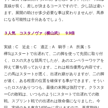
直線が長く、差しが決まるコースですので、少し話は違い
ます。展開の助けが多少必要な事は変わりませんが、馬券
になる可能性は十分あるでしょう。
３人気 コスタノヴァ（横山武） 9.9倍
実績：C
近走：C 適正：A 騎手：A 所属：S
欅Sはスタートで出遅れて、二の脚を使って先団に取り付
く、ロスの大きな競馬でしたが、あのエンペラーワケアを
抑えて勝ち切っております。これは相当優秀な内容です。
この馬はスタートが悪く、出遅れ癖がありますが、二の脚
が速く、ある程度の位置を確保する事ができます。そうい
ったロスがありつつも、最後の末脚は強烈です。クラスタ
ーCの敗戦は、いつものようにスタートで出遅れての敗
戦。スプリント戦での出遅れは致命傷になりました。今
回、実績のある東京1400ｍに戻りますので、再度期待し