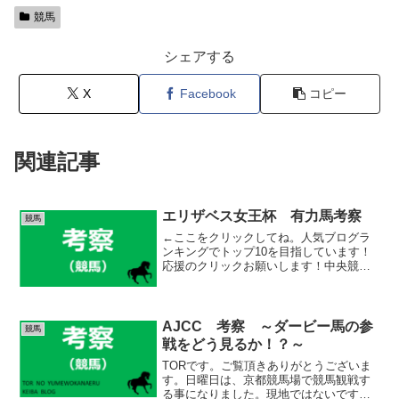
競馬
シェアする
X
Facebook
コピー
関連記事
エリザベス女王杯 有力馬考察
競馬
←ここをクリックしてね。人気ブログラ
ンキングでトップ10を目指しています！
応援のクリックお願いします！中央競馬
ランキングTORです。ご覧頂きありがと
うございます。今日はエリザベス女王杯
の考察を行っていきます。今週から、ま
たGⅠ戦線の再開です...
AJCC 考察 ～ダービー馬の参
競馬
戦をどう見るか！？～
TORです。ご覧頂きありがとうございま
す。日曜日は、京都競馬場で競馬観戦す
る事になりました。現地ではないです