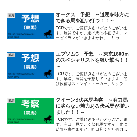
が、楽しみです。折角、競馬場にいくの
で、当てたいですね～。このレースの注
目はなんといっても、ダービー馬ダノン
オークス 予想 ～道悪を味方に
競馬
デサイルの参戦です。昨日...
できる馬を狙い打つ！！～
TORです。ご覧頂きありがとうございま
す。展開ですが、逃げ馬は不在です。レ
ーゼドラマがいきますかね。エリカエク
スプレスは今回無理してでも、抑えてく
ると思います。エリカエクスプレスは中
団辺りに控えたいのではないかと思いま
エプソムC 予想 ～東京1800ｍ
競馬
すが、前に壁を作れるか...
のスペシャリストを狙い撃ち！！
～
TORです。ご覧頂きありがとうございま
す。早速、展開を予想していきます。逃
げ候補はストレイトトーカー、サクラフ
ァレルです。サクラファレルは、ストレ
イトトーカーが隣（外枠）にいますの
で、余程スタートに差がない限り、先手
クイーンS伏兵馬考察 ～有力馬
競馬
を取ると思います。コース...
に劣らない魅力ある伏兵馬が揃い
ました！！～
TORです。ご覧頂きありがとうございま
す。今日、見ていく伏兵馬ですが、先に
結論を書きますと、昨日見てきた有力馬
と遜色ありません。しつこいですが、非