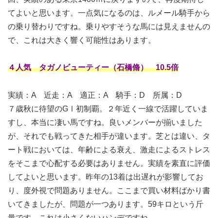
てよいと思います。一点気になるのは、ルメール騎手から
の乗り替わりですね。乗りやすそうな馬には見えませんの
で、これは大きく響く可能性はあります。
４人気 タガノビューティー（石橋脩） 10.5倍
実績：A
近走：A 適正：A 騎手：D 所属：D
７歳秋に待望のGⅠ初制覇。２年近く一線で活躍していま
すし、本当に凄い馬ですね。良いメンバーが揃いました
が、それでも戦ってきた相手が違います。芝とは違い、タ
ート戦においては、年齢による衰え、激走によるストレス
をそこまで心配する必要はありません。実績を素直に評価
してよいと思います。昨年の13着は出遅れが影響してお
り、度外視で問題ありません。ここまで買い材料ばかり書
いてきましたが、問題が一つあります。59キロという斤
量です。これは小さくないハンデですね。