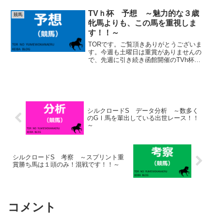
常に良いメンバーが揃った印象です。馬
券的にも楽しみです。伏兵馬考察
TVｈ杯 予想 ～魅力的な３歳
競馬
（netkeiba想定人気順...
牝馬よりも、この馬を重視しま
す！！～
TORです。ご覧頂きありがとうございま
す。今週も土曜日は重賞がありませんの
で、先週に引き続き函館開催のTVh杯を
取り上げます。同じ競馬場の方が傾向が
見えやすいので、開催中は函館競馬場と
心中したいと思います笑。展開ですが、
ドゥアムールが逃げる...
シルクロードS データ分析 ～数多く
のGⅠ馬を輩出している出世レース！！
～
シルクロードS 考察 ～スプリント重
賞勝ち馬は１頭のみ！混戦です！！～
コメント