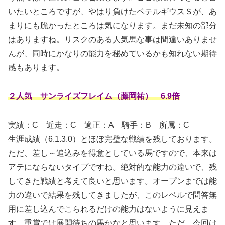
いたいところですが、やはり負けたベテルギウスＳが、あ
まりにも脆かったところは気になります。まだ未知の部分
はありますね。リスクのある人気馬な事は間違いありませ
んが、同時にかなりの能力を秘めているかも知れない期待
感もあります。
２人気 サンライズフレイム（藤岡祐） 6.9倍
実績：C
近走：C 適正：A 騎手：B 所属：C
生涯成績（6.1.3.0）とほぼ完璧な戦績を残しております。
ただ、差し～追込みを得意としている馬ですので、本来は
アテにならないタイプですね。絶対的な能力の違いで、残
してきた戦績と考えて良いと思います。オープンまでは能
力の違いで結果を残してきましたが、このレベルで問答無
用に差し込んでこられるだけの能力はないように見えま
す。重賞では展開待ちの馬かなと思います。ただ、今回は