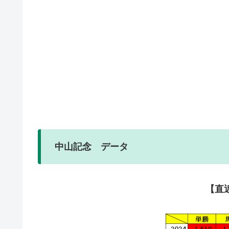
中山記念 データ
【直