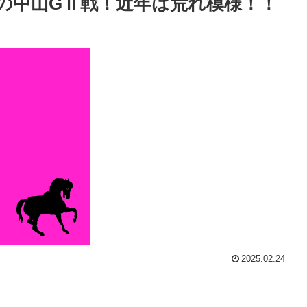
の中山GⅡ戦！近年は荒れ模様！！
2025.02.24