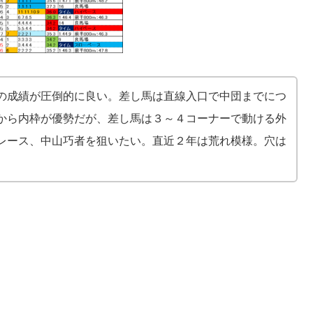
の成績が圧倒的に良い。差し馬は直線入口で中団までにつ
から内枠が優勢だが、差し馬は３～４コーナーで動ける外
レース、中山巧者を狙いたい。直近２年は荒れ模様。穴は