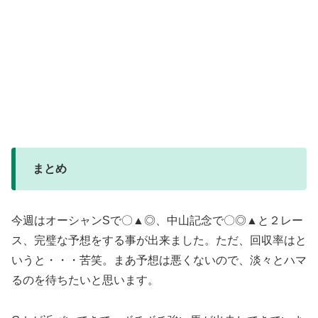
まとめ
今週はオーシャンSで〇▲◎、中山記念で〇◎▲と２レー
ス、完璧な予想をする事が出来ました。ただ、回収率はと
いうと・・・苦笑。まあ予想は悪くないので、淡々とハマ
るのを待ちたいと思います。