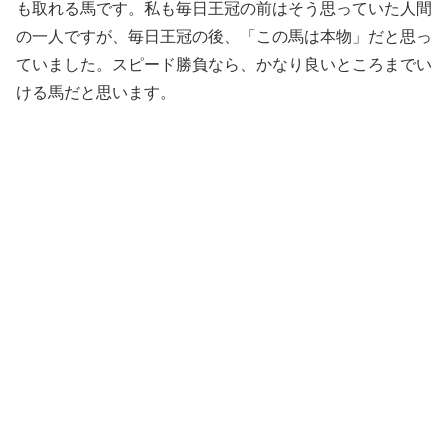
も取れる馬です。私も毎日王冠の前はそう思っていた人間
の一人ですが、毎日王冠の後、「この馬は本物」だと思っ
ていました。スピード勝負なら、かなり良いところまでい
ける馬だと思います。