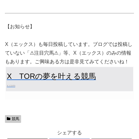
【お知らせ】
X（エックス）も毎日投稿しています。ブログでは投稿し
ていない「⚠注目穴馬⚠」等、X（エックス）のみの情報
もあります。ご興味ある方は是非見てみてくださいね！
X TORの夢を叶える競馬
x.com
競馬
シェアする