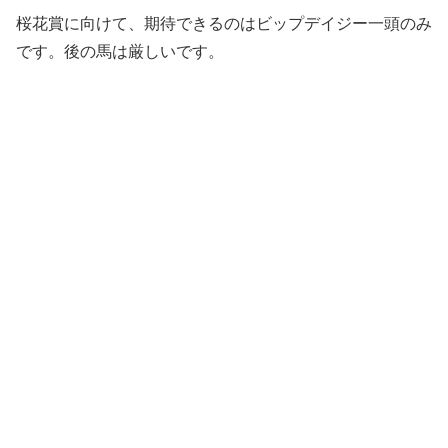
桜花賞に向けて、期待できるのはビップデイジー一頭のみ
です。後の馬は厳しいです。