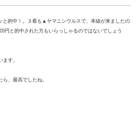
シッと的中！。３着も▲ヤマニンウルスで、本線が来ましたの
9320円と的中された方もいらっしゃるのではないでしょう
います。
たら、最高でしたね。