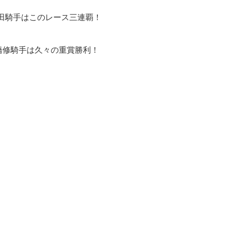
田騎手はこのレース三連覇！
橋修騎手は久々の重賞勝利！