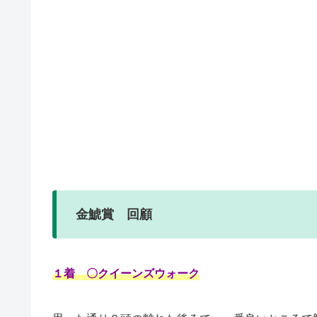
金鯱賞 回顧
１着 〇クイーンズウォーク