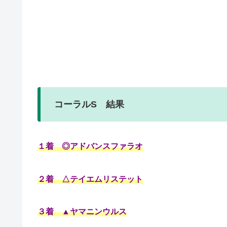
コーラルS 結果
１着 ◎アドバンスファラオ
２着 △テイエムリステット
３着 ▲ヤマニンウルス