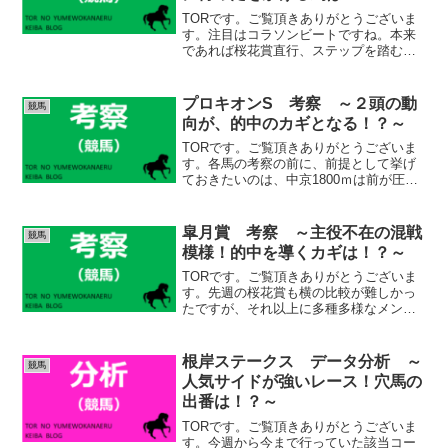
TORです。ご覧頂きありがとうございま
す。注目はコラソンビートですね。本来
であれば桜花賞直行、ステップを踏むな
らチューリップ賞が王道かと思います
が、フィリーズレビューに駒を進めてき
ました。これをどう捉えましょうかね。
プロキオンS 考察 ～２頭の動
競馬
早速、各馬の考察を行って...
向が、的中のカギとなる！？～
TORです。ご覧頂きありがとうございま
す。各馬の考察の前に、前提として挙げ
ておきたいのは、中京1800ｍは前が圧倒
的に有利なコースという事です。これを
踏まえて、考察をお読み頂けたら、取捨
選択がしやすいかなと思います。では、
皐月賞 考察 ～主役不在の混戦
競馬
早速見ていきましょ...
模様！的中を導くカギは！？～
TORです。ご覧頂きありがとうございま
す。先週の桜花賞も横の比較が難しかっ
たですが、それ以上に多種多様なメンバ
ーが揃いました。本当に悩ましいです。
先週、桜花賞は血統に注目して予想しま
したが、終わってみれば、エピファネイ
根岸ステークス データ分析 ～
競馬
ア、ダイワメジャーの１...
人気サイドが強いレース！穴馬の
出番は！？～
TORです。ご覧頂きありがとうございま
す。今週から今まで行っていた該当コー