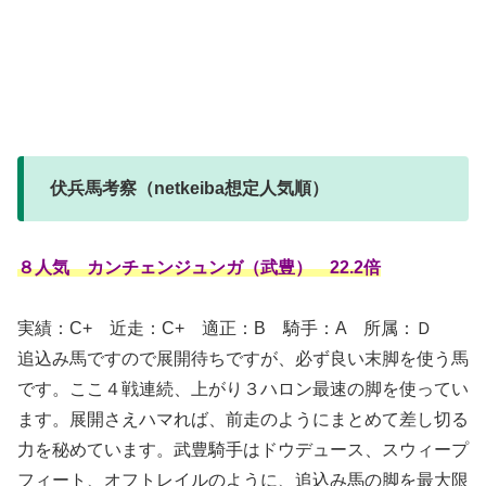
伏兵馬考察（netkeiba想定人気順）
８人気 カンチェンジュンガ（武豊） 22.2倍
実績：C+
近走：C+ 適正：B 騎手：A 所属：Ｄ
追込み馬ですので展開待ちですが、必ず良い末脚を使う馬
です。ここ４戦連続、上がり３ハロン最速の脚を使ってい
ます。展開さえハマれば、前走のようにまとめて差し切る
力を秘めています。武豊騎手はドウデュース、スウィープ
フィート、オフトレイルのように、追込み馬の脚を最大限