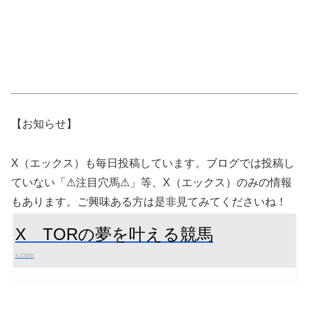
【お知らせ】
X（エックス）も毎日投稿しています。ブログでは投稿し
ていない「⚠注目穴馬⚠」等、X（エックス）のみの情報
もあります。ご興味ある方は是非見てみてくださいね！
X TORの夢を叶える競馬
x.com