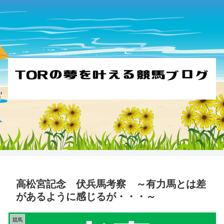
高松宮記念 伏兵馬考察 ～有力馬とは差
があるように感じるが・・・～
競馬