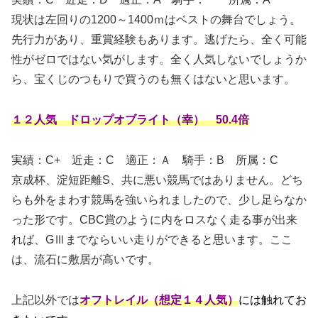
現状は左回りの1200～1400ｍはベストの舞台でしょう。
先行力があり、重賞経験もあります。逃げたら、全く可能
性がゼロではない気がします。全く人気しないでしょうか
ら、宝くじのつもりで買うのも無くはないと思います。
１２人気 ドロップオブライト（幸） 50.4倍
実績：C+
近走：C 適正：Ａ 騎手：B 所属：C
京成杯、淀短距離S、共に悪い競馬ではありません。どち
らも外をまわす競馬を強いられましたので、少し足らなか
った形です。CBC賞のように内をロスなく走る事が出来
れば、GⅢまでならいい走りができると思います。ここ
は、流石に敷居が高いです。
上記以外では
オフトレイル（想定１４人気）
には触れてお