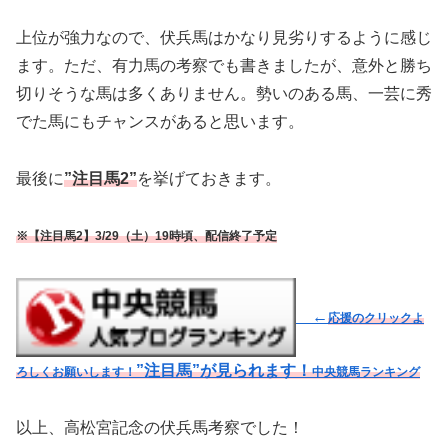
上位が強力なので、伏兵馬はかなり見劣りするように感じ
ます。ただ、有力馬の考察でも書きましたが、意外と勝ち
切りそうな馬は多くありません。勢いのある馬、一芸に秀
でた馬にもチャンスがあると思います。
最後に
”注目馬2”
を挙げておきます。
※【注目馬2】3/29（土）19時頃、配信終了予定
←
応援のクリックよ
”注目馬”が見られます！
ろしくお願いします！
中央競馬ランキング
以上、高松宮記念の伏兵馬考察でした！