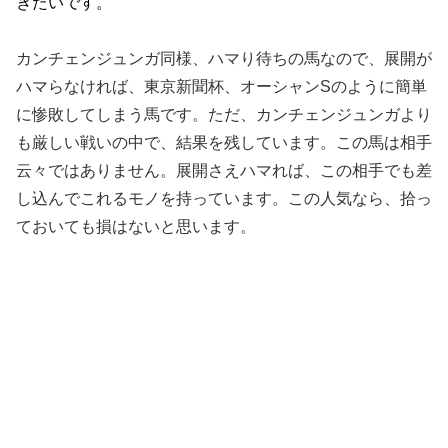
きたいです。
カンチェンジュンガ同様、ハマり待ちの馬なので、展開が
ハマらなければ、東京新聞杯、オーシャンSのように簡単
に惨敗してしまう馬です。ただ、カンチェンジュンガより
も厳しい戦いの中で、結果を残しています。この馬は相手
云々ではありません。展開さえハマれば、この相手でも差
し込んでこれるモノを持っています。この人気なら、拾っ
ておいても損はないと思います。