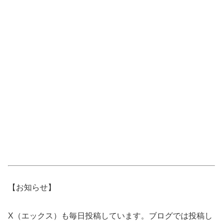
【お知らせ】
X（エックス）も毎日投稿しています。ブログでは投稿し