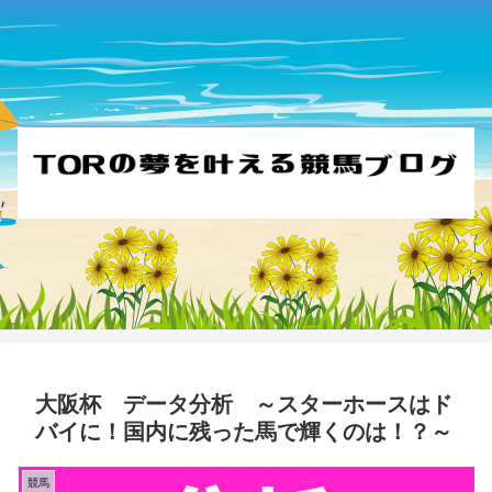
大阪杯 データ分析 ～スターホースはド
バイに！国内に残った馬で輝くのは！？～
競馬