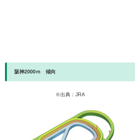
阪神2000ｍ 傾向
※出典：JRA