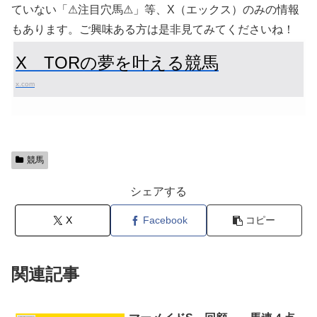
ていない「⚠注目穴馬⚠」等、X（エックス）のみの情報
もあります。ご興味ある方は是非見てみてくださいね！
X TORの夢を叶える競馬
x.com
競馬
シェアする
X
Facebook
コピー
関連記事