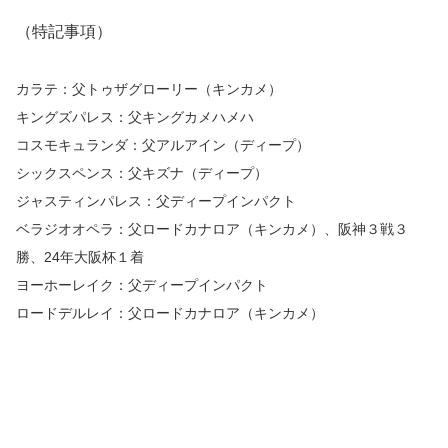
（特記事項）
カラテ：父トゥザグローリー（キンカメ）
キングズパレス：父キングカメハメハ
コスモキュランダ：父アルアイン（ディープ）
シックスペンス：父キズナ（ディープ）
ジャスティンパレス：父ディープインパクト
ベラジオオペラ：父ロードカナロア（キンカメ）、阪神３戦３
勝、24年大阪杯１着
ヨーホーレイク：父ディープインパクト
ロードデルレイ：父ロードカナロア（キンカメ）