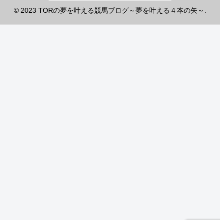
© 2023 TORの夢を叶える競馬ブログ～夢を叶える４本の矢～.