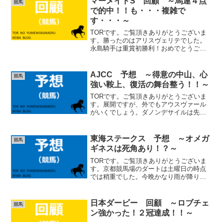
マーメイドS 回顧 ～馬連４点
競馬
で的中！！も・・・複雑で
す・・・～
TORです。ご覧頂きありがとうございま
す。勝ったのはアリスヴェリテでした。
永島騎手は重賞初勝利！おめでとうござ
います！ (adsbygoogle =
window.adsbygoogle || []).push({});回顧１
着 ☆アリスヴ...
AJCC 予想 ～得意の中山、心
競馬
強い鞍上、復活の舞台整う！！～
TORです。ご覧頂きありがとうございま
す。展開ですが、外でもアウスヴァール
がいくでしょう。ダノンデサイルは先
行、レーベンスティールも内に入りまし
たので先行、コスモキュランダ、ボルド
グフーシュ、ビザンチンドリームは中団
東海ステークス 予想 ～オメガ
競馬
～後方という形になるでし...
ギネスは死角あり！？～
TORです。ご覧頂きありがとうございま
す。京都競馬場のダートは土曜日の時点
では稍重でした。今晩かなり雨が降りそ
うですので、重馬場は避けられないかな
と思います。展開ですが、ペプチドナイ
ルが内枠を引きましたので、普通であれ
日本ダービー 回顧 ～ロブチェ
競馬
ばこの馬がいくと思うの...
ン強かった！２冠達成！！～