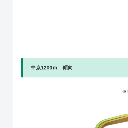
中京1200ｍ 傾向
※