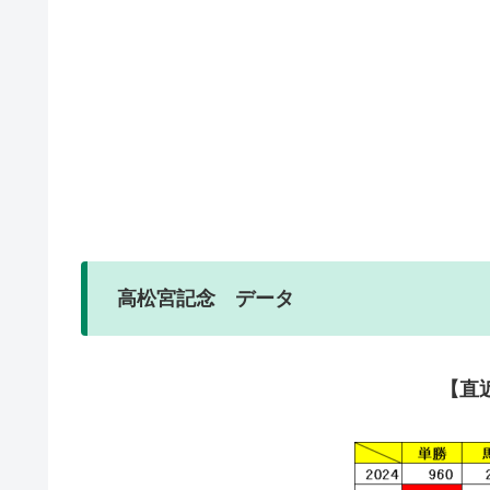
高松宮記念 データ
【直