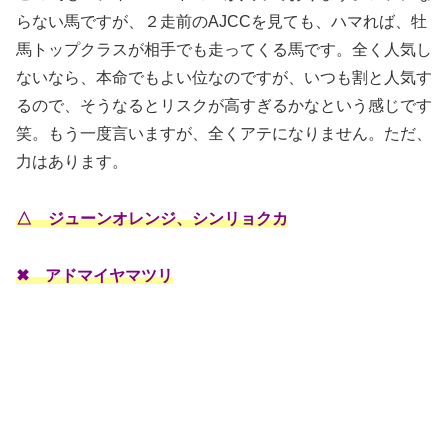
らない馬ですが、２走前のAJCCを見ても、ハマれば、牡
馬トップクラスが相手でも走ってくる馬です。全く人気し
ないなら、本命でもよい位なのですが、いつも割と人気す
るので、そうなるとリスクが高すぎるかなという感じです
笑。もう一度言いますが、全くアテになりません。ただ、
力はあります。
△ ジューンオレンジ、シンリョクカ
✖ アドマイヤマツリ