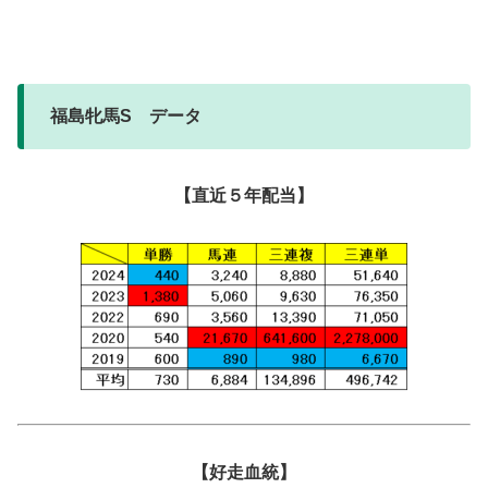
福島牝馬S データ
【直近５年配当】
【好走血統】