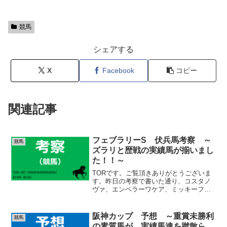
競馬
シェアする
X
Facebook
コピー
関連記事
フェブラリーS 伏兵馬考察 ～
競馬
ズラリと歴戦の実績馬が揃いまし
た！！～
TORです。ご覧頂きありがとうございま
す。昨日の考察で書いた通り、コスタノ
ヴァ、エンペラーワケア、ミッキーファ
イトは、良くも悪くも未知の部分があり
ます。大物なのか、そこまでではないの
か、今の時点では分かりません。この３
阪神カップ 予想 ～重賞未勝利
競馬
頭に若干の不安を持って...
の素質馬が、実績馬達を蹴散ら