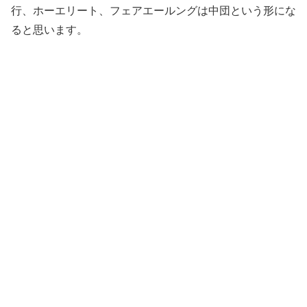
行、ホーエリート、フェアエールングは中団という形にな
ると思います。