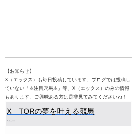
【お知らせ】
X（エックス）も毎日投稿しています。ブログでは投稿し
ていない「⚠注目穴馬⚠」等、X（エックス）のみの情報
もあります。ご興味ある方は是非見てみてくださいね！
X TORの夢を叶える競馬
x.com