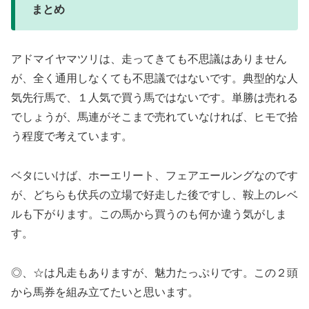
まとめ
アドマイヤマツリは、走ってきても不思議はありません
が、全く通用しなくても不思議ではないです。典型的な人
気先行馬で、１人気で買う馬ではないです。単勝は売れる
でしょうが、馬連がそこまで売れていなければ、ヒモで拾
う程度で考えています。
ベタにいけば、ホーエリート、フェアエールングなのです
が、どちらも伏兵の立場で好走した後ですし、鞍上のレベ
ルも下がります。この馬から買うのも何か違う気がしま
す。
◎、☆は凡走もありますが、魅力たっぷりです。この２頭
から馬券を組み立てたいと思います。