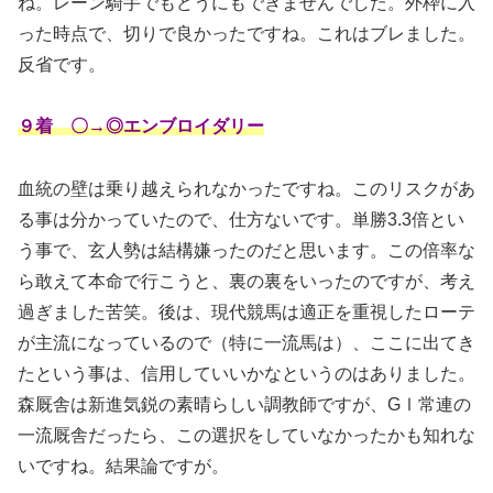
ね。レーン騎手でもどうにもできませんでした。外枠に入
った時点で、切りで良かったですね。これはブレました。
反省です。
９着 〇→◎エンブロイダリー
血統の壁は乗り越えられなかったですね。このリスクがあ
る事は分かっていたので、仕方ないです。単勝3.3倍とい
う事で、玄人勢は結構嫌ったのだと思います。この倍率な
ら敢えて本命で行こうと、裏の裏をいったのですが、考え
過ぎました苦笑。後は、現代競馬は適正を重視したローテ
が主流になっているので（特に一流馬は）、ここに出てき
たという事は、信用していいかなというのはありました。
森厩舎は新進気鋭の素晴らしい調教師ですが、GⅠ常連の
一流厩舎だったら、この選択をしていなかったかも知れな
いですね。結果論ですが。