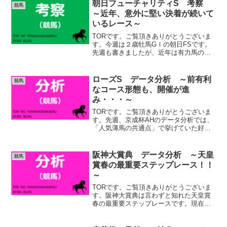
朝日フューチャリティS 考察
競馬
～近年、意外に堅い決着が続いて
いるレース～
TORです。ご覧頂きありがとうございま
す。今週は２歳牡馬GⅠの朝日FSです。
先週も書きましたが、近年は有力馬の始
動が遅いです。特に牡馬の場合は2017年
にホープフルSがGⅠに昇格した為、この
レースのクラシックとの関連性が希薄に
ローズS データ分析 ～前有利
競馬
なってきていま...
なコース形態も、開催が進
み・・・～
TORです。ご覧頂きありがとうございま
す。先週、京成杯AHのデータ分析では、
「人気薄馬の共通点」で挙げていた好走
条件はバッチリ、タイムトゥヘブンが当
てはまっていました。今週もご期待くだ
さい！今年のローズSは中京2000ｍでの
阪神大賞典 データ分析 ～天皇
競馬
開催になります。...
賞春の最重要ステップレース！！
～
TORです。ご覧頂きありがとうございま
す。阪神大賞典は言わずと知れた天皇賞
春の最重要ステップレースです。現在、
このレースの勝ち馬が、天皇賞春を２年
連続勝利、４年連続連対中です。ダイヤ