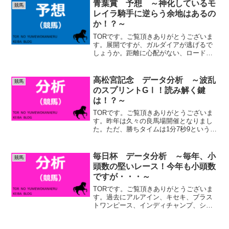
モンドSのデータ分析でも書きましたが、
青葉賞 予想 ～神化しているモ
競馬
現代競馬における長距...
レイラ騎手に逆らう余地はあるの
か！？～
TORです。ご覧頂きありがとうございま
す。展開ですが、ガルダイアが逃げるで
しょうか。距離に心配がない、ロードガ
レリアという事もあるかも知れません。
ゲルチュタル、アマキヒは先行、ファイ
アンクランツ、エネルジコ、レッドバン
高松宮記念 データ分析 ～波乱
競馬
デ、マテンロウバローズ...
のスプリントGⅠ！読み解く鍵
は！？～
TORです。ご覧頂きありがとうございま
す。昨年は久々の良馬場開催となりまし
た。ただ、勝ちタイムは1分7秒9という事
で、良馬場ではありましたが、高速馬場
ではありませんでしたね。ペースはミド
ルペースとなりましたので、スプリント
毎日杯 データ分析 ～毎年、小
競馬
戦としては実質スロ...
頭数の堅いレース！今年も小頭数
ですが・・・～
TORです。ご覧頂きありがとうございま
す。過去にアルアイン、キセキ、ブラス
トワンピース、インディチャンプ、シャ
フリヤール等のGⅠ馬を輩出しておりま
す。まだ距離が2000ｍの頃ですが、個人