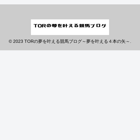
© 2023 TORの夢を叶える競馬ブログ～夢を叶える４本の矢～.