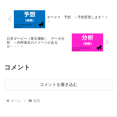
的にはテイエムオペラオーを思い出しま
すね。主要なステッ...
オークス 予想 ～予想変更します！！
～
日本ダービー（東京優駿） データ分
析 ～内枠激走のイメージがある
が・・・～
コメント
コメントを書き込む
ホーム
競馬