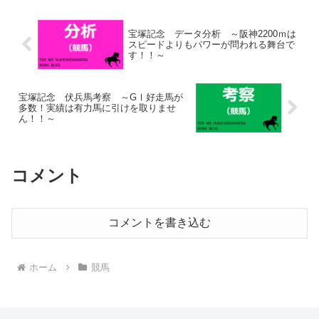
宝塚記念 データ分析 ～阪神2200ｍは
スピードよりもパワーが問われる舞台で
す！！～
宝塚記念 伏兵馬考察 ～GⅠ好走馬が
多数！実績は有力馬に引けを取りませ
ん！！～
コメント
コメントを書き込む
ホーム
競馬