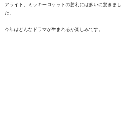
アライト、ミッキーロケットの勝利には多いに驚きまし
た。
今年はどんなドラマが生まれるか楽しみです。