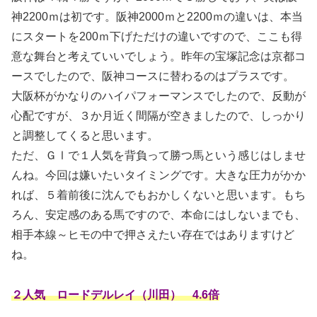
神2200ｍは初です。阪神2000ｍと2200ｍの違いは、本当
にスタートを200ｍ下げただけの違いですので、ここも得
意な舞台と考えていいでしょう。昨年の宝塚記念は京都コ
ースでしたので、阪神コースに替わるのはプラスです。
大阪杯がかなりのハイパフォーマンスでしたので、反動が
心配ですが、３か月近く間隔が空きましたので、しっかり
と調整してくると思います。
ただ、ＧⅠで１人気を背負って勝つ馬という感じはしませ
んね。今回は嫌いたいタイミングです。大きな圧力がかか
れば、５着前後に沈んでもおかしくないと思います。もち
ろん、安定感のある馬ですので、本命にはしないまでも、
相手本線～ヒモの中で押さえたい存在ではありますけど
ね。
２人気 ロードデルレイ（川田） 4.6倍