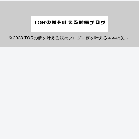
© 2023 TORの夢を叶える競馬ブログ～夢を叶える４本の矢～.