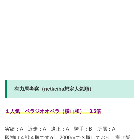
有力馬考察（netkeiba想定人気順）
１人気 ベラジオオペラ（横山和） 3.5倍
実績：A
近走：A 適正：A 騎手：B 所属：A
阪神は４戦４勝ですが、2000ｍで３勝しており、実は阪