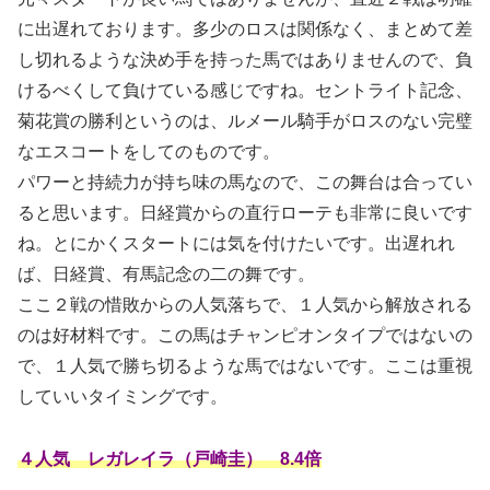
に出遅れております。多少のロスは関係なく、まとめて差
し切れるような決め手を持った馬ではありませんので、負
けるべくして負けている感じですね。
セントライト記念、
菊花賞の勝利というのは、ルメール騎手がロスのない完璧
なエスコートをしてのものです。
パワーと持続力が持ち味の馬なので、この舞台は合ってい
ると思います。日経賞からの直行ローテも非常に良いです
ね。とにかくスタートには気を付けたいです。出遅れれ
ば、日経賞、有馬記念の二の舞です。
ここ２戦の惜敗からの人気落ちで、１人気から解放される
のは好材料です。この馬はチャンピオンタイプではないの
で、１人気で勝ち切るような馬ではないです。ここは重視
していいタイミングです。
４人気 レガレイラ（戸崎圭） 8.4倍