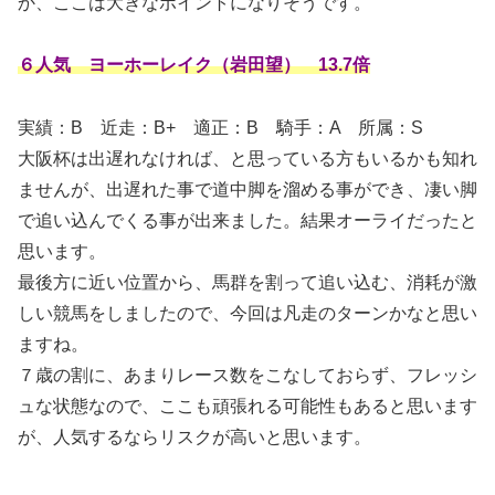
か、ここは大きなポイントになりそうです。
６人気 ヨーホーレイク（岩田望） 13.7倍
実績：B
近走：B+ 適正：B 騎手：A 所属：S
大阪杯は出遅れなければ、と思っている方もいるかも知れ
ませんが、出遅れた事で道中脚を溜める事ができ、凄い脚
で追い込んでくる事が出来ました。結果オーライだったと
思います。
最後方に近い位置から、馬群を割って追い込む、消耗が激
しい競馬をしましたので、今回は凡走のターンかなと思い
ますね。
７歳の割に、あまりレース数をこなしておらず、フレッシ
ュな状態なので、ここも頑張れる可能性もあると思います
が、人気するならリスクが高いと思います。