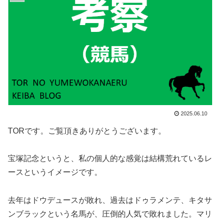
2025.06.10
TORです。ご覧頂きありがとうございます。
宝塚記念というと、私の個人的な感覚は結構荒れているレ
ースというイメージです。
去年はドウデュースが敗れ、過去はドゥラメンテ、キタサ
ンブラックという名馬が、圧倒的人気で敗れました。マリ