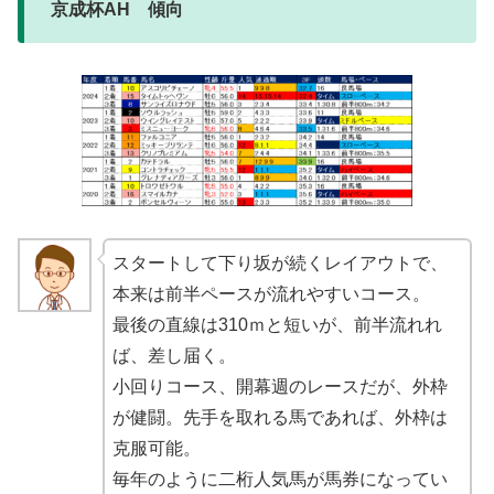
京成杯AH 傾向
スタートして下り坂が続くレイアウトで、
本来は前半ペースが流れやすいコース。
最後の直線は310ｍと短いが、前半流れれ
ば、差し届く。
小回りコース、開幕週のレースだが、外枠
が健闘。先手を取れる馬であれば、外枠は
克服可能。
毎年のように二桁人気馬が馬券になってい