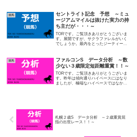
ます。私は、今年の新たな挑戦として、
このブログでも書きましたが、個別株の
運用をスタートしました。まだ開始して
セントライト記念 予想 ～ミュ
競馬
３ヶ月ですが、今...
ージアムマイルは抜けた実力の持
ち主だが・・・～
TORです。ご覧頂きありがとうございま
す。展開ですが、サクラファレルがいく
でしょうか。最内をとったジーティーア
ダマンが主張する可能性もありそうで
す。ピックデムッシュ、レッドバンデは
先行、ミュージアムマイル、ファイアン
ファルコンS データ分析 ～数
競馬
クランツは中団という形に...
少ない３歳限定短距離重賞！！～
TORです。ご覧頂きありがとうございま
す。昨年は傾向通りハイペースにはなり
ましたが、極端なハイペースではなかっ
た為、勝ち馬こそ中団から差し切り勝ち
を収めましたが、２着は３番手の馬、３
着は逃げ馬と、前残り決着となりまし
た。基本的には前中心でよ...
札幌２歳S データ分析 ～２歳重賞屈
指の出世レース！！～