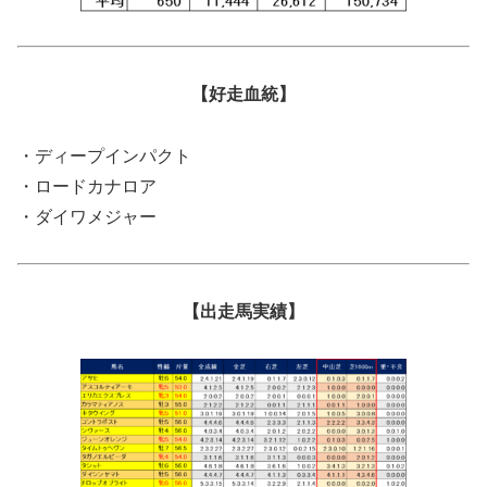
【好走血統】
・ディープインパクト
・ロードカナロア
・ダイワメジャー
【出走馬実績】