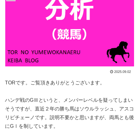
2025.09.02
TORです。ご覧頂きありがとうございます。
ハンデ戦のGⅢというと、メンバーレベルを疑ってしまい
そうですが、直近２年の勝ち馬はソウルラッシュ、アスコ
リピチェーノです。説明不要かと思いますが、両馬とも後
にGⅠを制しています。