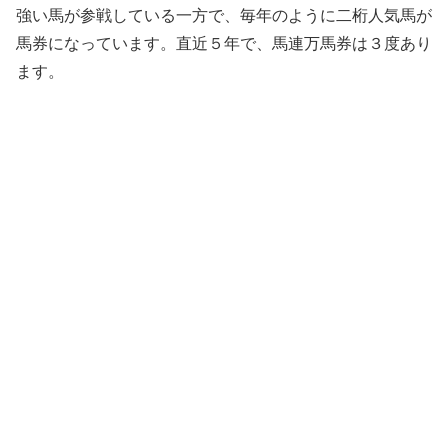
強い馬が参戦している一方で、毎年のように二桁人気馬が
馬券になっています。直近５年で、馬連万馬券は３度あり
ます。