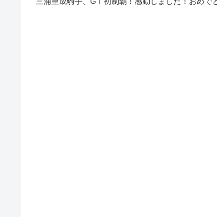
三浦皇成騎手、GⅠ初制覇！感動しました！おめで