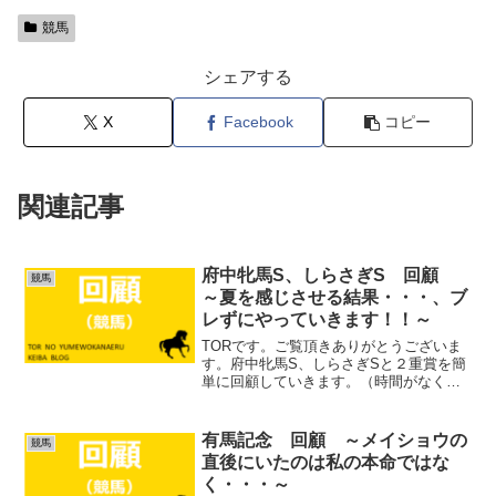
競馬
シェアする
X
Facebook
コピー
関連記事
府中牝馬S、しらさぎS 回顧
競馬
～夏を感じさせる結果・・・、ブ
レずにやっていきます！！～
TORです。ご覧頂きありがとうございま
す。府中牝馬S、しらさぎSと２重賞を簡
単に回顧していきます。（時間がなくす
みません） (adsbygoogle =
window.adsbygoogle || []).push({});スレイ
プニルS ...
有馬記念 回顧 ～メイショウの
競馬
直後にいたのは私の本命ではな
く・・・～