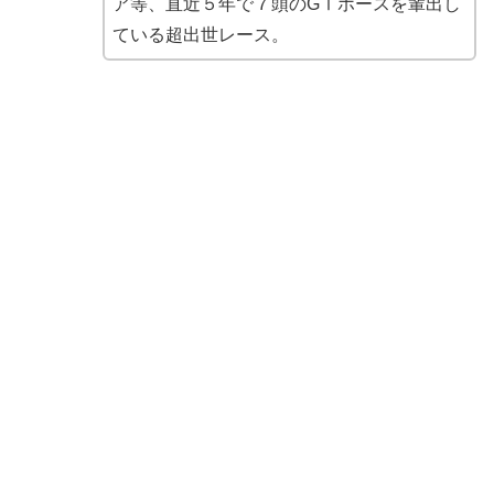
ア等、直近５年で７頭のGⅠホースを輩出し
ている超出世レース。