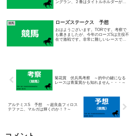
ングラン、２番はタイトルホルダーが獲
得しました。さあ、タイトルホルダーの
復活なるでしょうか！？ (adsbygoogle =
window.adsbygoogle |...
ローズステークス 予想
競馬
おはようございます。TORです。考察で
も書きましたが、今年のローズSは主役不
在で激戦です。非常に難しいレースです
ね。予想の前に考察でも書いた傾向をお
さらいしておきます。 (adsbygoogle =
window.adsbygoogle |...
菊花賞 伏兵馬考察 ～的中の鍵になる
レースは青葉賞かも知れません・・・～
アルテミスS 予想 ～超良血フィロス
テファニ、マルガは輝くのか！？～
コメント