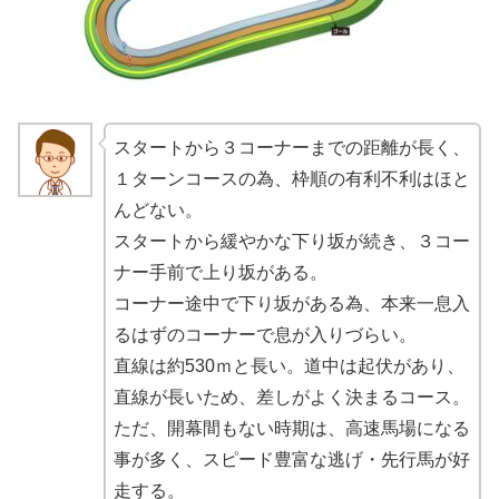
スタートから３コーナーまでの距離が長く、
１ターンコースの為、枠順の有利不利はほと
んどない。
スタートから緩やかな下り坂が続き、３コー
ナー手前で上り坂がある。
コーナー途中で下り坂がある為、本来一息入
るはずのコーナーで息が入りづらい。
直線は約530ｍと長い。道中は起伏があり、
直線が長いため、差しがよく決まるコース。
ただ、開幕間もない時期は、高速馬場になる
事が多く、スピード豊富な逃げ・先行馬が好
走する。