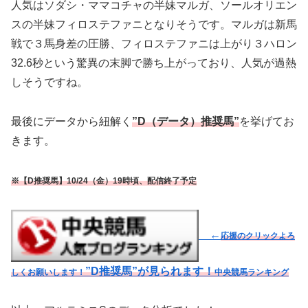
人気はソダシ・ママコチャの半妹マルガ、ソールオリエン
スの半妹フィロステファニとなりそうです。マルガは新馬
戦で３馬身差の圧勝、フィロステファニは上がり３ハロン
32.6秒という驚異の末脚で勝ち上がっており、人気が過熱
しそうですね。
最後にデータから紐解く
”D（データ）推奨馬”
を挙げてお
きます。
※【D推奨馬】10/24（金）19時頃、配信終了予定
←
応援のクリックよろ
”D推奨馬”が見られます！
しくお願いします！
中央競馬ランキング