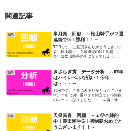
関連記事
皐月賞 回顧 ～松山騎手が２週
競馬
連続でGⅠ勝利！！～
TORです。ご覧頂きありがとうございま
す。松山騎手、２週連続のGⅠ制覇！。
今年は松山騎手の年になるでしょう
か！？。 (adsbygoogle =
window.adsbygoogle || []).push({});皐月
賞 回顧１着 ◎ロブ...
きさらぎ賞 データ分析 ～昨年
競馬
はハイレベルな戦い！今年
は・・・～
TORです。ご覧頂きありがとうございま
す。昨年は例年通り１０頭立てと小頭数
のレースになりました。１～４着（サト
ノシャイニング、リンクスティップ、ラ
ンスオブカオス、ショウヘイ）までの馬
が後に重賞、GⅠ戦線で活躍するハイレ
天皇賞春 回顧 ～▲◎本線的
競馬
ベルな戦いになり、かな...
中！菱田騎手GⅠ初制覇おめでと
うございます！！～