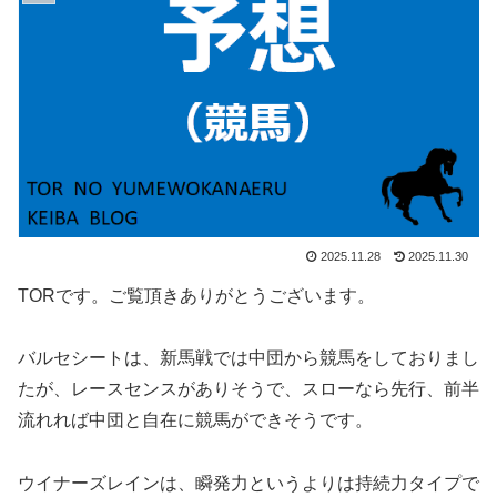
2025.11.28
2025.11.30
TORです。ご覧頂きありがとうございます。
バルセシートは、新馬戦では中団から競馬をしておりまし
たが、レースセンスがありそうで、スローなら先行、前半
流れれば中団と自在に競馬ができそうです。
ウイナーズレインは、瞬発力というよりは持続力タイプで