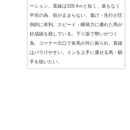
ーション。直線は328.4ｍと短く、坂もなく
平坦の為、前が止まらない。逃げ・先行が圧
倒的に有利。スピード・瞬発力に優れた馬が
好成績を残している。下り坂で勢いがつく
為、コーナー出口で各馬が外に振られ、直線
はバラけやすい。インを上手に通せる馬・騎
手を狙いたい。