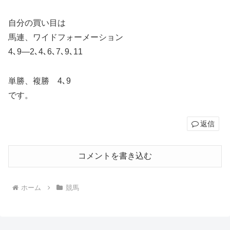
自分の買い目は
馬連、ワイドフォーメーション
4､9―2､4､6､7､9､11
単勝、複勝 4､9
です。
返信
コメントを書き込む
ホーム
競馬