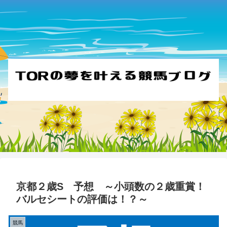
京都２歳S 予想 ～小頭数の２歳重賞！
バルセシートの評価は！？～
競馬