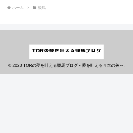
ホーム
競馬
© 2023 TORの夢を叶える競馬ブログ～夢を叶える４本の矢～.