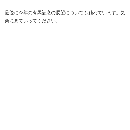
最後に今年の有馬記念の展望についても触れています。
気
楽に見ていってください。