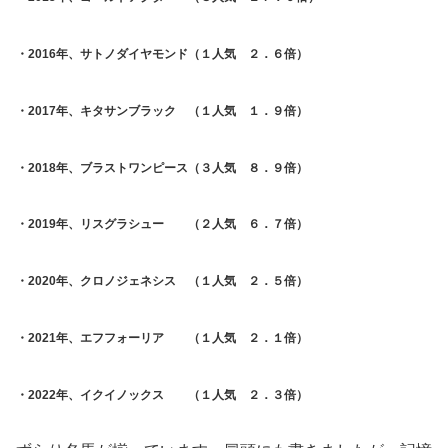
・2016年、サトノダイヤモンド（１人気 ２．６
倍）
・2017年、キタサンブラック （１人気 １．９倍）
・2018年、ブラストワンピース（３人気 ８．９倍）
・2019年、リスグラシュー （２人気 ６．７倍）
・2020年、クロノジェネシス （１人気 ２．５倍）
・2021年、エフフォーリア （１人気 ２．１倍）
・2022年、イクイノックス （１人気 ２．３倍）