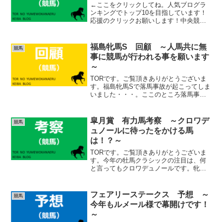
←ここをクリックしてね。人気ブログラ
ンキングでトップ10を目指しています！
応援のクリックお願いします！中央競馬
ランキングTORです。ご覧頂きありがと
うございます。今週はマイルCSです。マ
イル女王のソングラインは左回り専用と
福島牝馬S 回顧 ～人馬共に無
競馬
いう個性的な馬です...
事に競馬が行われる事を願います
～
TORです。ご覧頂きありがとうございま
す。福島牝馬Sで落馬事故が起こってしま
いました・・・。ここのところ落馬事故
が続いております。毎日、人馬ともに無
事で競馬が行われる事を願います。福島
牝馬S 回顧１着 ▲コスタボニータこの
皐月賞 有力馬考察 ～クロワデ
競馬
メンバーでこの絶好...
ュノールに待ったをかける馬
は！？～
TORです。ご覧頂きありがとうございま
す。今年の牡馬クラシックの注目は、何
と言ってもクロワデュノールです。牝馬
とは違い、完全な１強という見方になっ
ていますね。皐月賞前の時点で、ここま
で騒がれる存在となると、コントレイル
フェアリーステークス 予想 ～
競馬
以来でしょうか。人気的...
今年もルメール様で幕開けです！
～