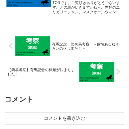
TORです。ご覧頂きありがとうございま
す。どの馬がいきますかね～。内枠のエ
リカリーシャン、マスクオールウィン、
メイショウヨゾラ、ティンク、この辺り
が先団を形成するんでしょうか。スティ
ールブルーも良い枠を引きましたし、あ
る程度好位を取ってくる...
有馬記念 伏兵馬考察 ～個性ある粒ぞ
ろいの伏兵馬たち～
【簡易考察】有馬記念の枠順が決まりま
した！
コメント
コメントを書き込む