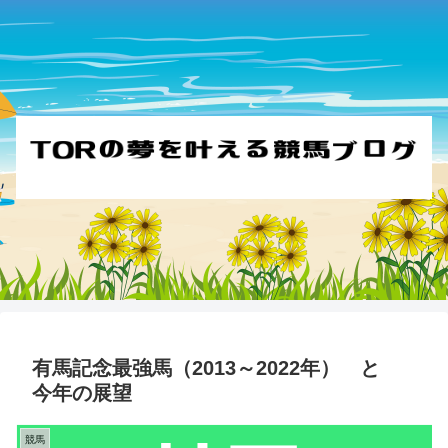
有馬記念最強馬（2013～2022年） と
今年の展望
競馬