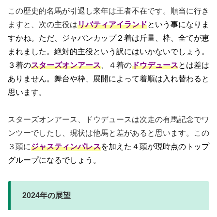
この歴史的名馬が引退し来年は王者不在です。順当に行き
ますと、次の主役は
リバティアイランド
という事になりま
すかね。ただ、ジャパンカップ２着は斤量、枠、全てが恵
まれました。絶対的主役という訳にはいかないでしょう。
３着の
スターズオンアース
、４着の
ドウデュース
とは差は
ありません。舞台や枠、展開によって着順は入れ替わると
思います。
スターズオンアース、ドウデュースは次走の有馬記念でワ
ンツーでしたし、現状は他馬と差があると思います。この
３頭に
ジャスティンパレス
を加えた４頭が現時点のトップ
グループになるでしょう。
2024年の展望