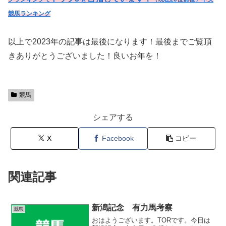
競馬ランキング
以上で2023年の記事は最後になります！最後までご覧頂
きありがとうございました！良いお年を！
競馬
シェアする
X
Facebook
コピー
関連記事
新潟記念 有力馬考察
競馬
おはようございます。TORです。今日は