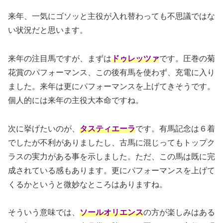
来年、一気にゴソッと主役が入れ替わっても不思議ではな
い状況だと思います。
来年の注目馬ですが、まずは
ドゥレッツァ
です。圧巻の菊
花賞のパフォーマンス、この後有馬を使わず、充電に入り
ました。来年は更にパフォーマンスを上げてきそうです。
個人的には来年の主役大本命ですね。
次に挙げたいのが、
タスティエーラ
です。有馬記念は６着
でしたが不利がありましたし、古馬に混じってもトップク
ラスの実力がある事を示しました。ただ、この馬は既に完
成されている感もあります。更にパフォーマンスを上げて
くるかというと微妙なところはありますね。
そういう意味では、
ソールオリエンス
の方が楽しみはある