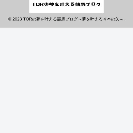
© 2023 TORの夢を叶える競馬ブログ～夢を叶える４本の矢～.