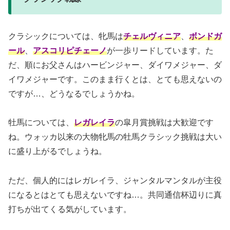
クラシックについては、牝馬は
チェルヴィニア
、
ボンドガ
ール
、
アスコリピチェーノ
が一歩リードしています。た
だ、順にお父さんはハービンジャー、ダイワメジャー、ダ
イワメジャーです。このまま行くとは、とても思えないの
ですが…、どうなるでしょうかね。
牡馬については、
レガレイラ
の皐月賞挑戦は大歓迎です
ね。ウォッカ以来の大物牝馬の牡馬クラシック挑戦は大い
に盛り上がるでしょうね。
ただ、個人的にはレガレイラ、ジャンタルマンタルが主役
になるとはとても思えないですね…。共同通信杯辺りに真
打ちが出てくる気がしています。