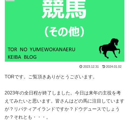
2023.12.31
2024.01.02
TORです。ご覧頂きありがとうございます。
2023年の全日程が終了しました。今日は来年の主役を考
えてみたいと思います。皆さんはどの馬に注目しています
が？リバティアイランドですか？ドウデュースでしょう
か？それとも・・・。