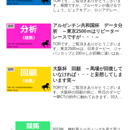
TORです。ご覧頂きありがとうございま
す。展開ですが、ブルーサンが逃げるで
しょう。ピュアキアン、ロジアデレー
ド、メイショウフウドウと前にいく馬が
多いので、ペースは例年同様、それなり
に流れると思います。ミッキーファイ
アルゼンチン共和国杯 データ分
競馬
ト、ソニックスターは先行、...
析 ～東京2500ｍはリピーター
レースですが・・・～
TORです。ご覧頂きありがとうございま
す。東京2500ｍは、日本ダービー、ジャ
パンカップと100ｍしか距離に違いはあり
ませんが、上り坂を一度多く上る事で、
よりスピードよりもスタミナが問われる
舞台です。現状の重賞レースを見ます
大阪杯 回顧 ～馬場が回復して
競馬
と、スタミナに特...
いなければ・・・と妄想してしま
います笑～
TORです。ご覧頂きありがとうございま
す。大阪杯の回顧の前に、昨日のダービ
ー卿CTの的中に触れておきます。10人
気、6人気の１点的中と、本当にキレイな
予想ができたので、嬉しくて思わず回顧
を上げてしまいましたが笑、今回サイル
ーンの事を予想で触...
2023年、種牡馬リーディングを見て思う