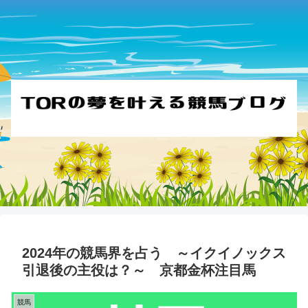
2024年の競馬界を占う ～イクイノックス
引退後の主役は？～ 京都金杯注目馬
競馬