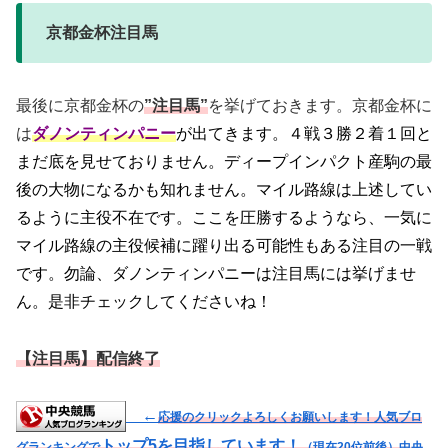
京都金杯注目馬
最後に京都金杯の
”注目馬”
を挙げておきます。京都金杯に
は
ダノンティンパニー
が出てきます。４戦３勝２着１回と
まだ底を見せておりません。ディープインパクト産駒の最
後の大物になるかも知れません。マイル路線は上述してい
るように主役不在です。ここを圧勝するようなら、一気に
マイル路線の主役候補に躍り出る可能性もある注目の一戦
です。勿論、ダノンティンパニーは注目馬には挙げませ
ん。是非チェックしてくださいね！
【注目馬】配信終了
←
応援のクリックよろしくお願いします！人気ブロ
トップ5を目指しています！
グランキングで
（現在20位前後）
中央