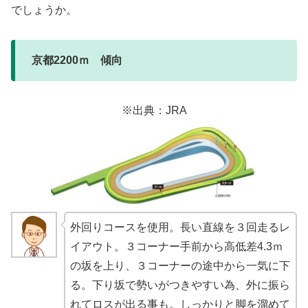
でしょうか。
京都2200ｍ 傾向
※出典：JRA
外回りコースを使用。長い直線を３回走るレ
イアウト。３コーナー手前から高低差4.3ｍ
の坂を上り、３コーナーの途中から一気に下
る。下り坂で勢いがつきやすい為、外に振ら
れてロスが出る事も。しっかりと脚を溜めて