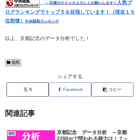
←
人気ブ
応援のクリックよろしくお願いします！
ログランキングで
トップ５を目指しています！
（現在１５
位前後）
中央競馬ランキング
以上、京都記念のデータ分析でした！
競馬
シェアする
X
Facebook
コピー
関連記事
京都記念 データ分析 ～京都
競馬
2200ｍで問われる能力は！？～