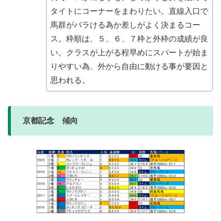
タイトにコーナーをまわりたい。直線入口で
馬群がバラける為か差しがよく決まるコー
ス。枠順は、５、６、７枠と外枠の成績が良
い。クラスが上がる程早めにスパートが始ま
りやすい為、外から自由に動ける事が要因と
思われる。
京都記念 傾向