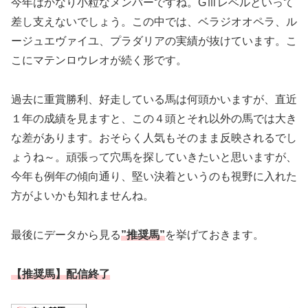
今年はかなり小粒なメンバーですね。GⅢレベルといって
差し支えないでしょう。この中では、ベラジオオペラ、ル
ージュエヴァイユ、プラダリアの実績が抜けています。こ
こにマテンロウレオが続く形です。
過去に重賞勝利、好走している馬は何頭かいますが、直近
１年の成績を見ますと、この４頭とそれ以外の馬では大き
な差があります。おそらく人気もそのまま反映されるでし
ょうね～。頑張って穴馬を探していきたいと思いますが、
今年も例年の傾向通り、堅い決着というのも視野に入れた
方がよいかも知れませんね。
最後にデータから見る
”推奨馬”
を挙げておきます。
【推奨馬】配信終了