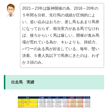
2021～23年は阪神開催の為、2016～20年の
５年間を分析。先行馬の成績が圧倒的によ
い。追い込みはおろか、差し馬もあまり馬券
になっておらず、相当実力がある馬でなけれ
ば、後ろからいく馬は厳しい。開催が進み馬
場が荒れている為か、キレよりも、持続力、
パワーのある馬が好走している。毎年、堅い
決着。５番人気以下で馬券にきたのは、わず
か３頭のみ。
出走馬 実績