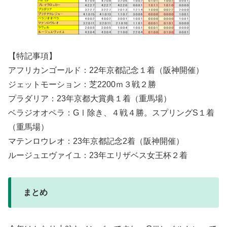
【特記事項】
アフリカンゴールド：22年京都記念１着（阪神開催）
ジェットモーション：芝2200ｍ３戦２勝
プラダリア：23年京都大賞典１着（重馬場）
ベラジオオペラ：GⅠ除き、４戦４勝。スプリングS１着
（重馬場）
マテンロウレオ：23年京都記念2着（阪神開催）
ルージュエヴァイユ：23年エリザベス女王杯２着
まとめ