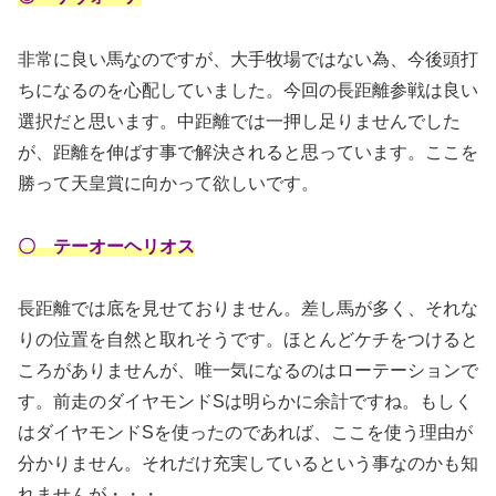
非常に良い馬なのですが、大手牧場ではない為、今後頭打
ちになるのを心配していました。今回の長距離参戦は良い
選択だと思います。中距離では一押し足りませんでした
が、距離を伸ばす事で解決されると思っています。ここを
勝って天皇賞に向かって欲しいです。
〇 テーオーヘリオス
長距離では底を見せておりません。差し馬が多く、それな
りの位置を自然と取れそうです。ほとんどケチをつけると
ころがありませんが、唯一気になるのはローテーションで
す。前走のダイヤモンドSは明らかに余計ですね。もしく
はダイヤモンドSを使ったのであれば、ここを使う理由が
分かりません。それだけ充実しているという事なのかも知
れませんが・・・。