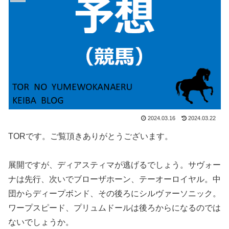
2024.03.16
2024.03.22
TORです。ご覧頂きありがとうございます。
展開ですが、ディアスティマが逃げるでしょう。サヴォー
ナは先行、次いでブローザホーン、テーオーロイヤル。中
団からディープボンド、その後ろにシルヴァーソニック。
ワープスピード、プリュムドールは後ろからになるのでは
ないでしょうか。