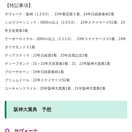
【特記事項】
サヴォーナ：阪神（1.2.0.0）、23年菊花賞５着、24年日経新春杯2着
シルヴァーソニック：3000ｍ以上（2.0.5.0）、22年ステイヤーズS1着、23
年天皇賞春3着
テーオーロイヤル：3000ｍ以上（2.1.1.0）、23年ステイヤーズＳ2着、24年
ダイヤモンドＳ1着
ディアスティマ：23年日経賞3着、23年目黒記念2着
ディープボンド：21～23年天皇賞春2着、21、22年阪神大賞典1着
ブローザホーン：24年日経新春杯1着
プリュムドール：22年ステイヤーズS2着
ユーキャンスマイル：20年阪神大賞典1着、21年阪神大賞典2着
阪神大賞典 予想
◎ サヴォーナ