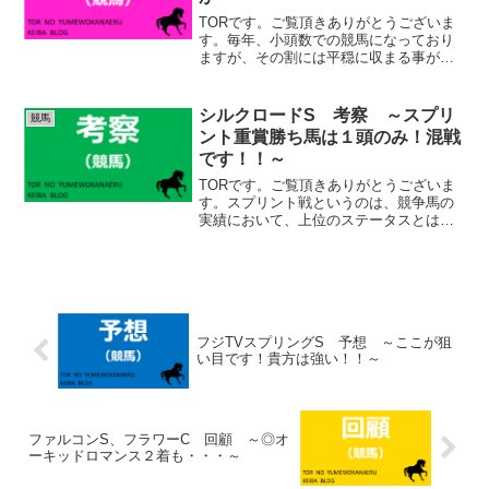
TORです。ご覧頂きありがとうございま
す。毎年、小頭数での競馬になっており
ますが、その割には平穏に収まる事が少
ないレースです。過去は幾多の名馬を輩
出していましたが、直近１０年でみる
と、あまりGⅠに直結するレースとは言
シルクロードS 考察 ～スプリ
競馬
えないですね。2016年...
ント重賞勝ち馬は１頭のみ！混戦
です！！～
TORです。ご覧頂きありがとうございま
す。スプリント戦というのは、競争馬の
実績において、上位のステータスとはい
えません。ノーザンファーム等、大手出
身の馬はできれば中距離、距離が持ちそ
うになければマイルという順番で走らせ
ます。その為、スプリン...
フジTVスプリングS 予想 ～ここが狙
い目です！貴方は強い！！～
ファルコンS、フラワーC 回顧 ～◎オ
ーキッドロマンス２着も・・・～