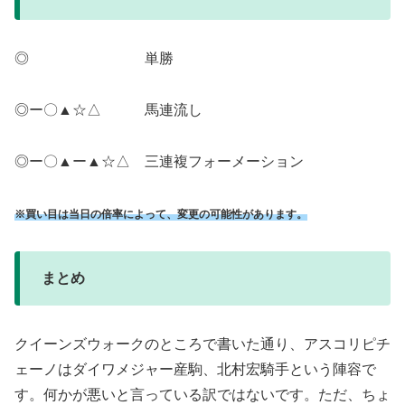
◎ 単勝
◎ー〇▲☆△ 馬連流し
◎ー〇▲ー▲☆△ 三連複フォーメーション
※買い目は当日の倍率によって、変更の可能性があります。
まとめ
クイーンズウォークのところで書いた通り、アスコリピチ
ェーノはダイワメジャー産駒、北村宏騎手という陣容で
す。何かが悪いと言っている訳ではないです。ただ、ちょ