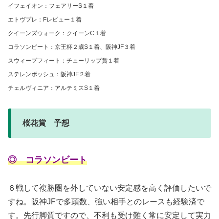
イフェイオン：フェアリーS１着
エトヴプレ：Fレビュー１着
クイーンズウォーク：クイーンC１着
コラソンビート：京王杯２歳S１着、阪神JF３着
スウィープフィート：チューリップ賞１着
ステレンボッシュ：阪神JF２着
チェルヴィニア：アルテミスS１着
桜花賞 予想
◎ コラソンビート
６戦して複勝圏を外していない安定感を高く評価したいで
すね。阪神JFで多頭数、強い相手とのレースも経験済で
す。先行脚質ですので、不利も受け難く常に安定して実力