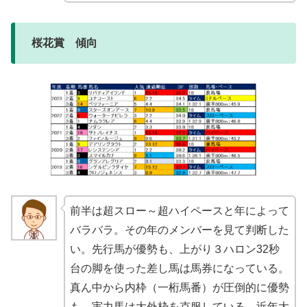
桜花賞 傾向
前半は超スロー～超ハイペースと年によって
バラバラ。その年のメンバーを見て判断した
い。先行馬が優勢も、上がり３ハロン32秒
台の脚を使った差し馬は馬券になっている。
真ん中から内枠（一桁馬番）が圧倒的に優勢
も、実力馬は大外枠を克服している。近年大