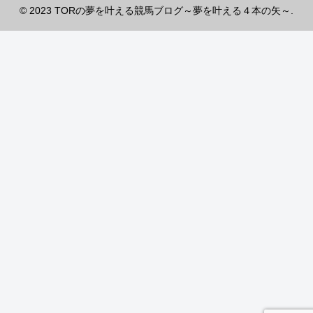
© 2023 TORの夢を叶える競馬ブログ～夢を叶える４本の矢～.