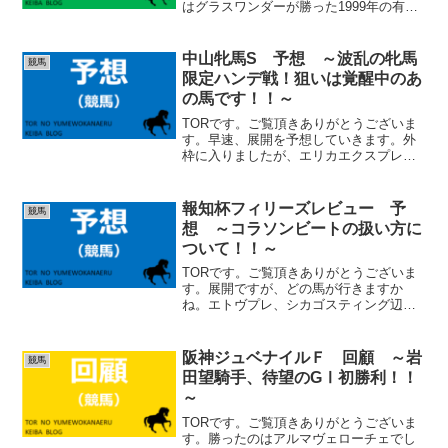
はグラスワンダーが勝った1999年の有馬
記念です。大学生だった私はなけなしの
お金で、スペシャルウィークの単勝を購
入していました。差し切ったかのように
中山牝馬S 予想 ～波乱の牝馬
競馬
見えましたが（武豊...
限定ハンデ戦！狙いは覚醒中のあ
の馬です！！～
TORです。ご覧頂きありがとうございま
す。早速、展開を予想していきます。外
枠に入りましたが、エリカエクスプレス
がいくでしょうか。レディーヴァリュー
が主張すれば、是が非でもという感じで
はないとは思います。武豊騎手が主導権
報知杯フィリーズレビュー 予
競馬
を握るとなれば、絶妙な...
想 ～コラソンビートの扱い方に
ついて！！～
TORです。ご覧頂きありがとうございま
す。展開ですが、どの馬が行きますか
ね。エトヴプレ、シカゴスティング辺り
が自然と前にいく形でしょうか。ロゼフ
レア、ジューンブレア、カルチャーデイ
は先行、コラソンビート、バウンシース
阪神ジュベナイルＦ 回顧 ～岩
競馬
テップは中団から競馬をし...
田望騎手、待望のGⅠ初勝利！！
～
TORです。ご覧頂きありがとうございま
す。勝ったのはアルマヴェローチェでし