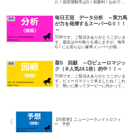
た！岩田望騎手はGⅠ初勝利！おめでと
うございます！ (adsbygoogle =
window.adsbygoogle || []).push({});阪神
JF 回顧...
毎日王冠 データ分析 ～実力馬
競馬
が力を発揮するスーパーGⅡ！！
～
TORです。ご覧頂きありがとうございま
す。最近はやや陰りを感じますが、毎年
GⅠにも劣らない豪華メンバーが揃
う、”スーパーGⅡ”です。個人的には、サ
イレンススズカ、エルコンドルパサー、
グラスワンダーが揃った1998年の毎日王
葵S 回顧 ～◎ピューロマジッ
競馬
冠が忘れられません...
ク（８人気24.1倍）的中！！～
TORです。ご覧頂きありがとうございま
す。ピューロマジック来ましたね！これ
で、勢いに乗ってダービーに向かってい
けます！ (adsbygoogle =
window.adsbygoogle || []).push({});葵S
回顧１着 ◎ピ...
【印変更】ニュージーランドトロフィ
ー 予想