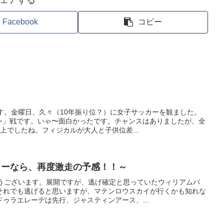
ェアする
Facebook
コピー
す。金曜日、久々（10年振り位？）に女子サッカーを観ました。
ン」戦です。いゃ〜面白かったです。チャンスはありましたが、全
上でしたね。フィジカルが大人と子供位差...
ローなら、再度激走の予感！！～
とうございます。展開ですが、逃げ確定と思っていたウィリアムバ
それでも逃げると思いますが、マテンロウスカイが行くかも知れな
ゥラエレーデは先行、ジャスティンアース、...