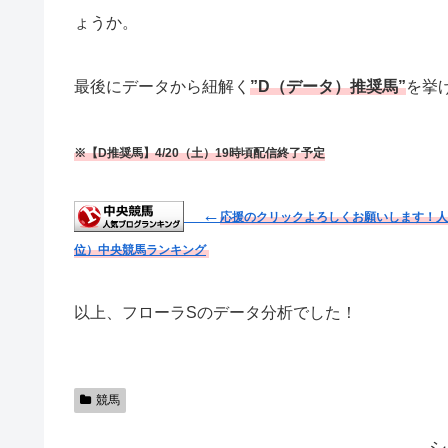
ょうか。
最後にデータから紐解く
”D（データ）推奨馬”
を挙
※【D推奨馬】4/20（土）19時頃配信終了予定
←
応援のクリックよろしくお願いします！人
位）
中央競馬ランキング
以上、フローラSのデータ分析でした！
競馬