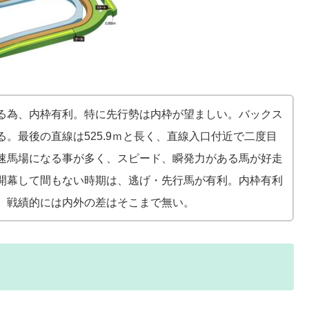
る為、内枠有利。特に先行勢は内枠が望ましい。バックス
。最後の直線は525.9ｍと長く、直線入口付近で二度目
速馬場になる事が多く、スピード、瞬発力がある馬が好走
開幕して間もない時期は、逃げ・先行馬が有利。内枠有利
、戦績的には内外の差はそこまで無い。