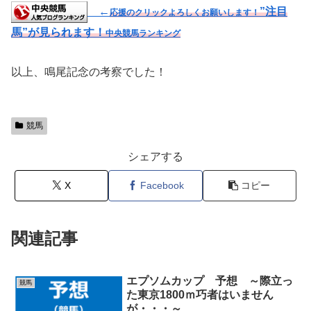
←
”注目
応援のクリックよろしくお願いします！
馬”が見られます！
中央競馬ランキング
以上、鳴尾記念の考察でした！
競馬
シェアする
X
Facebook
コピー
関連記事
エプソムカップ 予想 ～際立っ
競馬
た東京1800ｍ巧者はいません
が・・・～