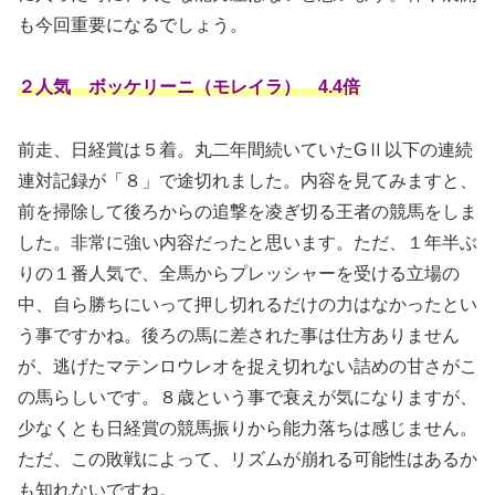
も今回重要になるでしょう。
２人気 ボッケリーニ（モレイラ） 4.4倍
前走、日経賞は５着。
丸二年間続いていたGⅡ以下の連続
連対記録が「８」で途切れました。内容を見てみますと、
前を掃除して後ろからの追撃を凌ぎ切る王者の競馬をしま
した。非常に強い内容だったと思います。ただ、１年半ぶ
りの１番人気で、全馬からプレッシャーを受ける立場の
中、自ら勝ちにいって押し切れるだけの力はなかったとい
う事ですかね。後ろの馬に差された事は仕方ありません
が、逃げたマテンロウレオを捉え切れない詰めの甘さがこ
の馬らしいです。８歳という事で衰えが気になりますが、
少なくとも日経賞の競馬振りから能力落ちは感じません。
ただ、この敗戦によって、リズムが崩れる可能性はあるか
も知れないですね。