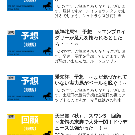
TORです。ご覧頂きありがとうございま
す。展開ですが、メイショウチタンが逃
げるでしょう。シュトラウスは前に馬を
置くと、追い抜きたくなる馬です笑。メ
イショウチタンが離して逃げてくれない
限り、追いかけてしまいそうですね。こ
阪神牝馬S 予想 ～エンブロイ
競馬
の馬が逃げる可能性も十...
ダリーが足元を掬われるとした
ら・・・～
TORです。ご覧頂きありがとうございま
す。早速、展開を予想していきます。逃
げ馬はいませんね。ルージュソリテー
ル、ビップデイジー、クランフォード辺
りが先手をとるでしょうか。前半スロー
は避けられないでしょう。ただ、昨年の
愛知杯 予想 ～まだ気づかれて
競馬
ような３ハロン戦になるか...
いない実力馬がベールを脱ぐ！～
TORです。ご覧頂きありがとうございま
す。土曜日の重賞予想は金曜日の夜にア
ップするのですが、今日は飲みの約束が
あり、実はこの記事木曜日の夜に書いて
います笑。枠順が分からないので、当日
少し変えるかもしれません。絶対に逃げ
天皇賞（秋）、スワンS 回顧
競馬
たい馬はいませんが、ウ...
～驚愕の末脚で大外一閃！ドウデ
ュースは強かった！！～