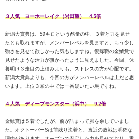
３人気 ヨーホーレイク（岩田望） 4.5倍
新潟大賞典は、59キロという酷量の中、３着と力を見せ
たとも取れますが、メンバーレベルを見ますと、もう少し
強さを見せて欲しかった気もしますね。復帰戦の金鯱賞で
見せたような活力が無かったように見えました。今回、休
養明け３走目の上積みよりも、ストレスの方が心配です。
新潟大賞典よりも、今回の方がメンバーレベルは上だと思
います。上位３頭の中では一番疑いたい馬ですね。
４人気 ディープモンスター（浜中） 9.2倍
金鯱賞は５着でしたが、前が詰まって脚を余していまし
た。オクトーバーSは前残り決着と、直近の敗戦は明確な
理由があります。オープンで安定した力を見せており、重