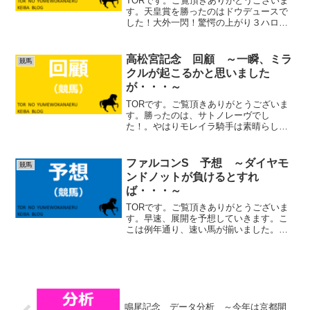
TORです。ご覧頂きありがとうございま
す。天皇賞を勝ったのはドウデュースで
した！大外一閃！驚愕の上がり３ハロン
32.5秒！友達が「キズナを思い出した」
と言っていました。しかし武豊騎手は絵
になりますね！久々に感動しました！
高松宮記念 回顧 ～一瞬、ミラ
競馬
(adsbygoo...
クルが起こるかと思いました
が・・・～
TORです。ご覧頂きありがとうございま
す。勝ったのは、サトノレーヴでし
た！。やはりモレイラ騎手は素晴らしい
ですね。来週以降も振り回されそうです
笑。 (adsbygoogle = window.adsbygoogle
|| []).push(...
ファルコンS 予想 ～ダイヤモ
競馬
ンドノットが負けるとすれ
ば・・・～
TORです。ご覧頂きありがとうございま
す。早速、展開を予想していきます。こ
こは例年通り、速い馬が揃いました。エ
イシンディード、ダイヤモンドノット、
プリンセスモコ、マーゴットブロー、メ
イクワンズデイ等、先手を取れる馬が多
数います。ダイヤモンド...
鳴尾記念 データ分析 ～今年は京都開