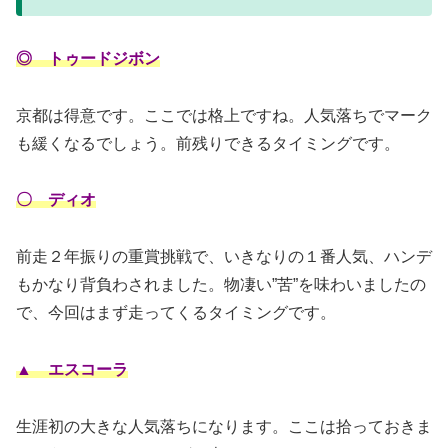
◎ トゥードジボン
京都は得意です。ここでは格上ですね。人気落ちでマーク
も緩くなるでしょう。前残りできるタイミングです。
〇 ディオ
前走２年振りの重賞挑戦で、いきなりの１番人気、ハンデ
もかなり背負わされました。物凄い”苦”を味わいましたの
で、今回はまず走ってくるタイミングです。
▲ エスコーラ
生涯初の大きな人気落ちになります。ここは拾っておきま