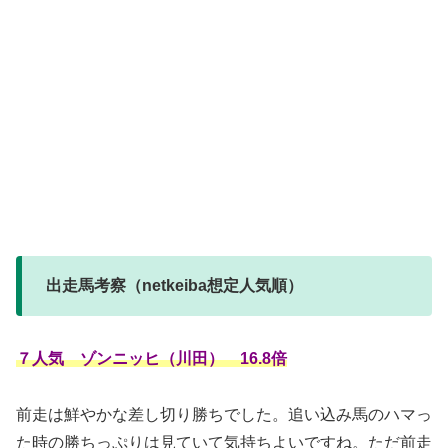
出走馬考察（netkeiba想定人気順）
７人気 ゾンニッヒ（川田） 16.8倍
前走は鮮やかな差し切り勝ちでした。追い込み馬のハマっ
た時の勝ちっぷりは見ていて気持ちよいですね。ただ前走