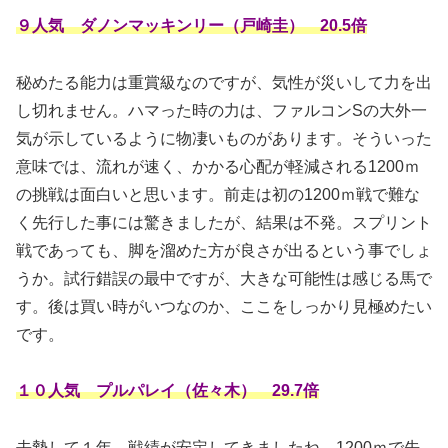
９人気 ダノンマッキンリー（戸崎圭） 20.5倍
秘めたる能力は重賞級なのですが、気性が災いして力を出
し切れません。ハマった時の力は、ファルコンSの大外一
気が示しているように物凄いものがあります。そういった
意味では、流れが速く、かかる心配が軽減される1200ｍ
の挑戦は面白いと思います。前走は初の1200ｍ戦で難な
く先行した事には驚きましたが、結果は不発。スプリント
戦であっても、脚を溜めた方が良さが出るという事でしょ
うか。試行錯誤の最中ですが、大きな可能性は感じる馬で
す。後は買い時がいつなのか、ここをしっかり見極めたい
です。
１０人気 プルパレイ（佐々木） 29.7倍
去勢して１年、戦績が安定してきましたね。1200ｍで先