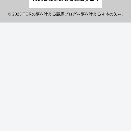
© 2023 TORの夢を叶える競馬ブログ～夢を叶える４本の矢～.