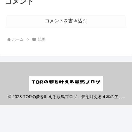
コメント
コメントを書き込む
ホーム
競馬
© 2023 TORの夢を叶える競馬ブログ～夢を叶える４本の矢～.