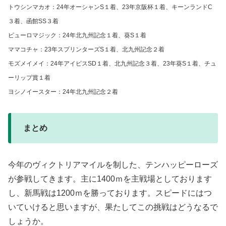
トウシンマカオ：24年オーシャンS１着、23年京阪杯１着、キーンランドC
３着、函館SS３着
ピューロマジック：24年北九州記念１着、葵S１着
ママコチャ：23年スプリンターズS１着、北九州記念２着
モズメイメイ：24年アイビスSD１着、北九州記念３着、23年葵S１着、チュ
ーリップ賞１着
ヨシノイースター：24年北九州記念２着
まとめ
今年のヴィクトリアマイルを制した、テンハッピーローズ
が参戦してきます。主に1400ｍを主戦場としております
し、新馬戦は1200ｍを勝っております。スピードにはつ
いていけると思いますが、果たしてこの挑戦はどうなるで
しょうか。