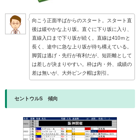
向こう正面半ばからのスタート。スタート直
後は緩やかな上り坂。直ぐに下り坂に入り、
直線入口まで下り坂が続く。直線は410ｍと
長く、途中に急な上り坂が待ち構えている。
脚質は逃げ・先行が有利だが、短距離として
は差しが決まりやすい。枠は内・外、成績の
差は無いが、大外ピンク帽は割引。
セントウルS 傾向