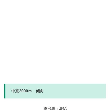
中京2000ｍ 傾向
※出典：JRA