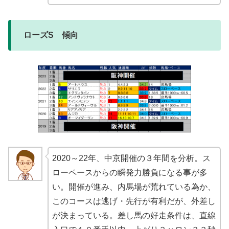
ローズS 傾向
2020～22年、中京開催の３年間を分析。ス
ローペースからの瞬発力勝負になる事が多
い。開催が進み、内馬場が荒れている為か、
このコースは逃げ・先行が有利だが、外差し
が決まっている。差し馬の好走条件は、直線