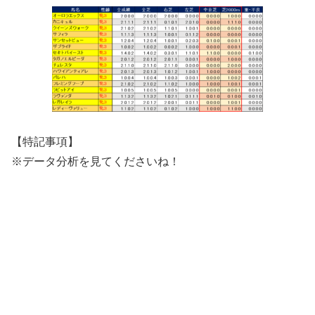
【特記事項】
※データ分析を見てくださいね！