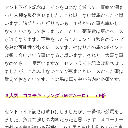
セントライト記念は、インをロスなく通して、直線で溜ま
った末脚を爆発させました。これ以上ない競馬だったと思
います。課題だった折り合いも、１枠だった事も幸いし、
なんとかこなしておりました。ただ、菊花賞は更にペース
が遅くなります。下手をしたら１ハロン１３秒台のラップ
を刻む可能性があるレースです。やはりこの馬のポイント
は折り合いという事になると思います。それと、大事な事
なのでもう一度言いますが、セントライト記念は勝ちはし
ましたが、これ以上ない全てが恵まれたレースだった事は
覚えておきたいです。この馬は真ん中から内枠必須です。
３人気 コスモキュランダ（Mデムーロ） 7.8倍
セントライト記念は敗れはしましたが、一番強い競馬をし
ました。負けて強しの内容だったと思います。４コーナー
で外から差を詰める挙動は、GⅠ馬の資格十分のように映