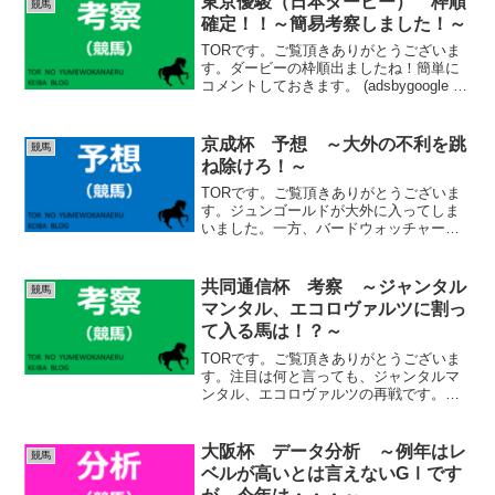
東京優駿（日本ダービー） 枠順
競馬
確定！！～簡易考察しました！～
TORです。ご覧頂きありがとうございま
す。ダービーの枠順出ましたね！簡単に
コメントしておきます。 (adsbygoogle =
window.adsbygoogle || []).push({});各馬
簡易考察1.サンライズアース持続力の...
京成杯 予想 ～大外の不利を跳
競馬
ね除けろ！～
TORです。ご覧頂きありがとうございま
す。ジュンゴールドが大外に入ってしま
いました。一方、バードウォッチャー、
アーバンシックは良い枠ですね。人気馬
で明暗が分かれましたが、結果はいか
に！？中山2000ｍ 傾向※出典：JRAコ
共同通信杯 考察 ～ジャンタル
競馬
ーナーを４つまわる...
マンタル、エコロヴァルツに割っ
て入る馬は！？～
TORです。ご覧頂きありがとうございま
す。注目は何と言っても、ジャンタルマ
ンタル、エコロヴァルツの再戦です。た
だ、こういう時に結構１頭は凡走したり
します。しっかりと他馬をチェックして
いきましょう。出走馬 考察（netkeiba
大阪杯 データ分析 ～例年はレ
競馬
想定人気順）１...
ベルが高いとは言えないGⅠです