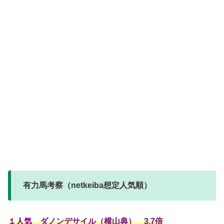
有力馬考察（netkeiba想定人気順）
１人気 ダノンデサイル（横山典） 3.7倍