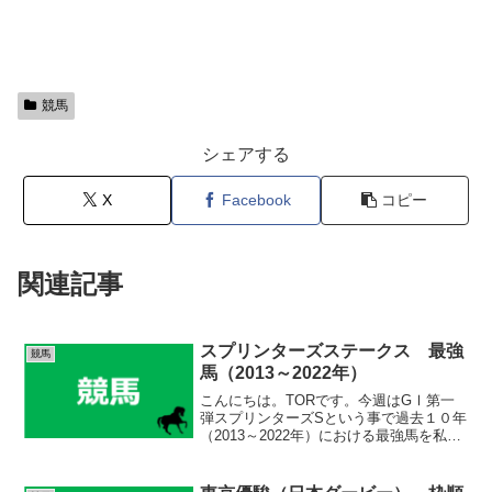
競馬
シェアする
X
Facebook
コピー
関連記事
スプリンターズステークス 最強
競馬
馬（2013～2022年）
こんにちは。TORです。今週はGⅠ第一
弾スプリンターズSという事で過去１０年
（2013～2022年）における最強馬を私の
完全な独断と偏見で勝手に選出したいと
思います笑。気楽に見ていってくださ
い。 (adsbygoogle = window....