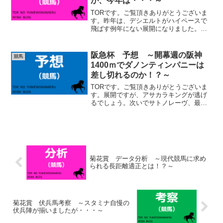
が、今年は・・・～
TORです。ご覧頂きありがとうございま
す。昨年は、デシエルトがハイペースで
飛ばす例年にない展開になりました。そ
の為、勝ったベラジオオペラこそ先行押
し切りでしたが、ロードデルレイ、ヨー
ホーレイクは差し、追い込みで馬券にな
阪急杯 予想 ～開幕週の阪神
競馬
りましたね。ペースが速...
1400ｍでダノンティンパニーは
差し切れるのか！？～
TORです。ご覧頂きありがとうございま
す。展開ですが、アサカラキングが逃げ
るでしょう。次いでサトノレーヴ、最内
枠を引きましたのでウインマーベルも２
頭についていくと思います。ダノンティ
ンパニーは外枠ですので、中団よりも後
ろになりそうです。阪神...
菊花賞 データ分析 ～現代競馬に求め
られる長距離適正とは！？～
菊花賞 伏兵馬考察 ～スタミナ自慢の
伏兵陣が揃いましたが・・・～