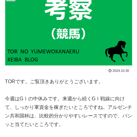
2024.10.30
TORです。ご覧頂きありがとうございます。
今週はGⅠの中休みです。来週から続くGⅠ戦線に向け
て、しっかり軍資金を稼ぎたいところですね。アルゼンチ
ン共和国杯は、比較的分かりやすいレースですので、バシ
ッと当てたいところです。