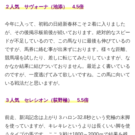
２人気 サヴォーナ（池添） 4.5倍
今年に入って、初戦の日経新春杯こそ２着に入りました
が、その後掲示板前後が続いております。絶対的なスピー
ドが不足しているので、この馬なりに最後も伸びているの
ですが、馬券に絡む事が出来ずにおります。様々な距離、
競馬場を試したり、差しに転じてみたりしていますが、な
かなか結果に結びついておりません。最近よく書いている
のですが、一度逃げてみて欲しいですね。この馬に向いて
いる戦法だと思いますが。
３人気 セレシオン（荻野極） 5.5倍
前走、新潟記念は上がり３ハロン32.8秒という究極の末脚
を使っていますが、キレキレというよりは長くいい脚を使
うタイプの馬です。ここ３戦は1800～2000ｍで結果を残