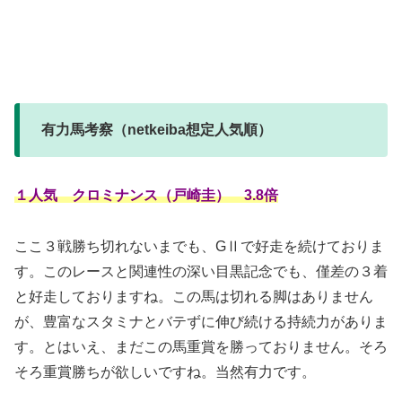
有力馬考察（netkeiba想定人気順）
１人気 クロミナンス（戸崎圭） 3.8倍
ここ３戦勝ち切れないまでも、GⅡで好走を続けておりま
す。このレースと関連性の深い目黒記念でも、僅差の３着
と好走しておりますね。この馬は切れる脚はありません
が、豊富なスタミナとバテずに伸び続ける持続力がありま
す。とはいえ、まだこの馬重賞を勝っておりません。そろ
そろ重賞勝ちが欲しいですね。当然有力です。