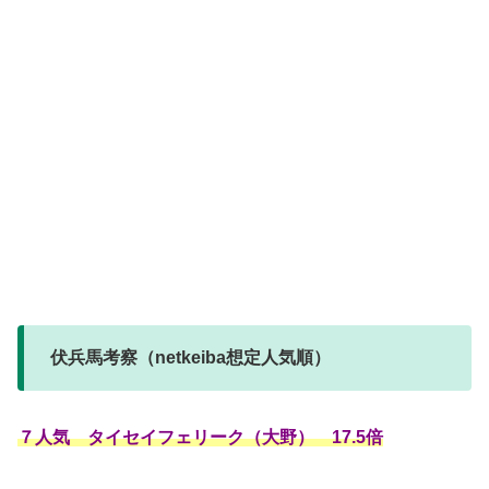
伏兵馬考察（netkeiba想定人気順）
７人気 タイセイフェリーク（大野） 17.5倍