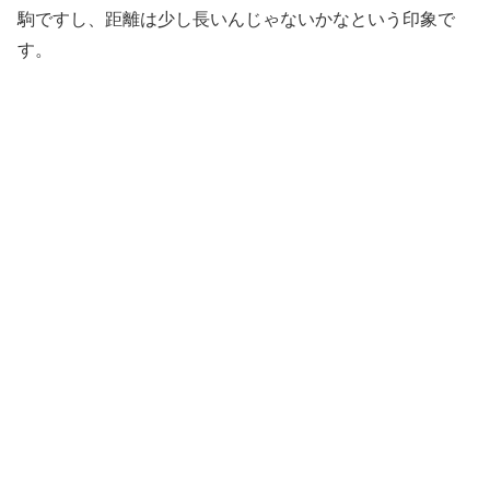
駒ですし、距離は少し長いんじゃないかなという印象で
す。