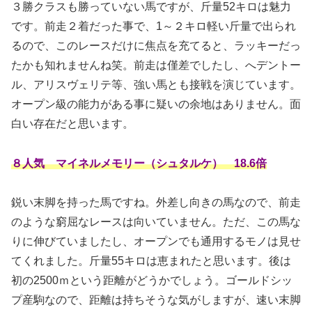
３勝クラスも勝っていない馬ですが、斤量52キロは魅力
です。前走２着だった事で、1～２キロ軽い斤量で出られ
るので、このレースだけに焦点を充てると、ラッキーだっ
たかも知れませんね笑。前走は僅差でしたし、へデントー
ル、アリスヴェリテ等、強い馬とも接戦を演じています。
オープン級の能力がある事に疑いの余地はありません。面
白い存在だと思います。
８人気 マイネルメモリー（シュタルケ） 18.6倍
鋭い末脚を持った馬ですね。外差し向きの馬なので、前走
のような窮屈なレースは向いていません。ただ、この馬な
りに伸びていましたし、オープンでも通用するモノは見せ
てくれました。斤量55キロは恵まれたと思います。後は
初の2500ｍという距離がどうかでしょう。ゴールドシッ
プ産駒なので、距離は持ちそうな気がしますが、速い末脚