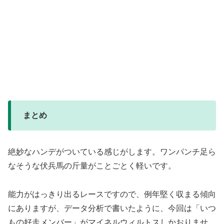
まとめ
絶妙なハンデがついている感じがします。ワンパンチ足ら
なそうな伏兵馬の斤量がことごとく軽いです。
能力がはっきり出るレースですので、例年堅く収まる傾向
にありますが、データ分析で書いたように、今回は「いつ
もの好走メンバー」がマイネルウィルトスしかおりませ