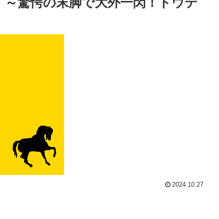
 ～驚愕の末脚で大外一閃！ドウデ
2024.10.27