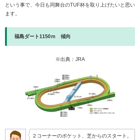
という事で、今日も同舞台のTUF杯を取り上げたいと思い
ます。
福島ダート1150ｍ 傾向
※出典：JRA
２コーナーのポケット、芝からのスタート。