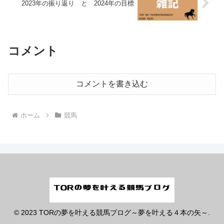
2023年の振り返り と 2024年の目標
コメント
コメントを書き込む
ホーム
競馬
© 2023 TORの夢を叶える競馬ブログ～夢を叶える４本の矢～.