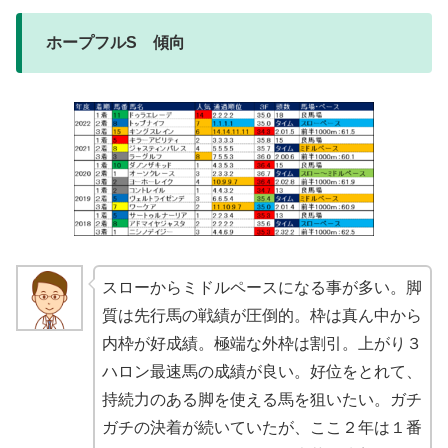
ホープフルS 傾向
スローからミドルペースになる事が多い。脚
質は先行馬の戦績が圧倒的。枠は真ん中から
内枠が好成績。極端な外枠は割引。上がり３
ハロン最速馬の成績が良い。好位をとれて、
持続力のある脚を使える馬を狙いたい。ガチ
ガチの決着が続いていたが、ここ２年は１番