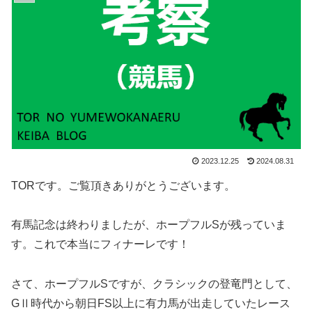
2023.12.25
2024.08.31
TORです。ご覧頂きありがとうございます。
有馬記念は終わりましたが、ホープフルSが残っていま
す。これで本当にフィナーレです！
さて、ホープフルSですが、クラシックの登竜門として、
GⅡ時代から朝日FS以上に有力馬が出走していたレース