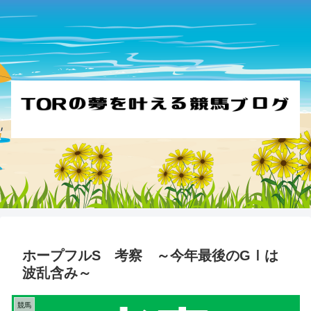
ホープフルS 考察 ～今年最後のGⅠは
波乱含み～
競馬