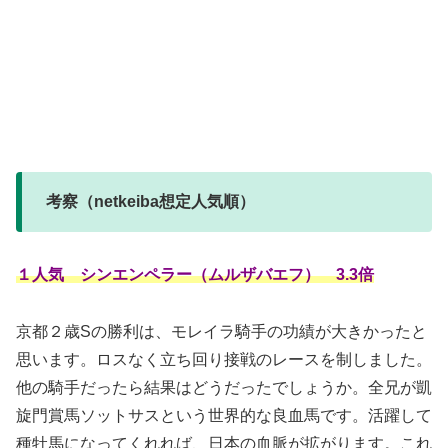
考察（netkeiba想定人気順）
１人気 シンエンペラー（ムルザバエフ） 3.3倍
京都２歳Sの勝利は、モレイラ騎手の功績が大きかったと
思います。ロスなく立ち回り接戦のレースを制しました。
他の騎手だったら結果はどうだったでしょうか。全兄が凱
旋門賞馬ソットサスという世界的な良血馬です。活躍して
種牡馬になってくれれば、日本の血脈が拡がります。これ