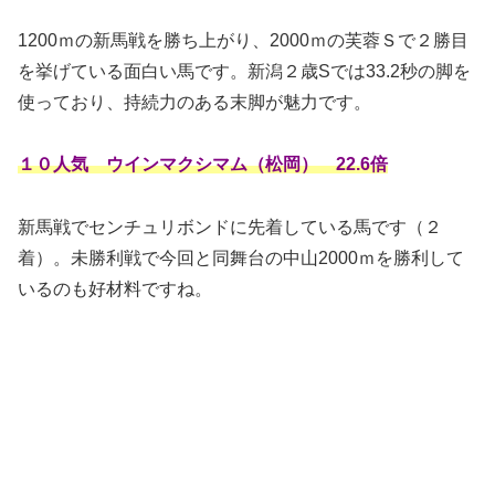
1200ｍの新馬戦を勝ち上がり、2000ｍの芙蓉Ｓで２勝目
を挙げている面白い馬です。新潟２歳Sでは33.2秒の脚を
使っており、持続力のある末脚が魅力です。
１０人気 ウインマクシマム（松岡） 22.6倍
新馬戦でセンチュリボンドに先着している馬です（２
着）。未勝利戦で今回と同舞台の中山2000ｍを勝利して
いるのも好材料ですね。