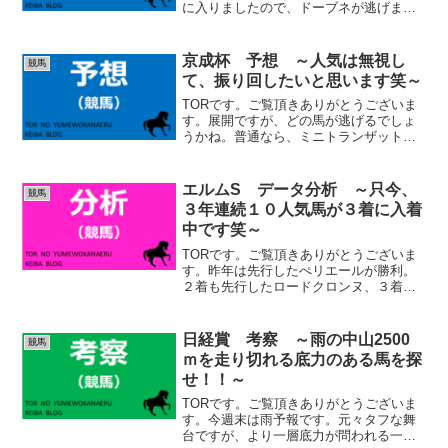
に入りましたので、ドーブネが逃げます
かね。ソーヴァリアント、ジオグリフは
内枠を引きましたので、先行するでしょ
うか。エルトンバローズは好位、ヒシイ
京成杯 予想 ～人気は無視し
競馬
グアスは中団、ソールオ...
て、振り回したいと思います笑～
TORです。ご覧頂きありがとうございま
す。展開ですが、どの馬が逃げるでしょ
うかね。普通なら、ミニトランザット、
タイセイリコルド辺りだと思いますが、
先のある３歳馬は、逃げさせたくないと
陣営が考える場合もあります。人気薄馬
エルムS データ分析 ～只今、
競馬
の玉砕覚悟の逃げという...
３年連続１０人気馬が３着に入着
中です笑～
TORです。ご覧頂きありがとうございま
す。昨年は先行したぺリエールが勝利。
２着も先行したロードクロンヌ、３着の
ミッキーヌチバナは４コーナーをタイト
にまわして、直線入口で差し馬勢の中で
一番前にいました。また、ぺリエールは
日経賞 考察 ～雨の中山2500
競馬
好走血統に該当していま...
ｍを走り切れる底力のある馬を探
せ！！～
TORです。ご覧頂きありがとうございま
す。今週末は雨予報です。元々タフな舞
台ですが、より一層底力が問われる一戦