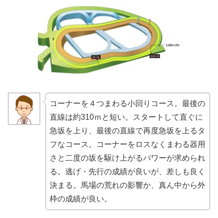
コーナーを４つまわる小回りコース。最後の
直線は約310ｍと短い。スタートして直ぐに
急坂を上り、最後の直線で再度急坂を上るタ
フなコース。コーナーをロスなくまわる器用
さと二度の坂を駆け上がるパワーが求められ
る。逃げ・先行の成績が良いが、差しも良く
決まる。馬場の荒れの影響か、真ん中から外
枠の成績が良い。