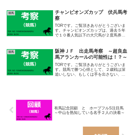
になりそうです。そうなると、まともに
走り切れる馬とそうでない馬でハッキリ
分かれそうですね。出走馬 考察
チャンピオンズカップ 伏兵馬考
競馬
（netkeiba想定人気順...
察
TORです。ご覧頂きありがとうございま
す。チャンピオンズカップは、過去５年
で１０番人気以下の大穴馬が２度馬券に
絡んでおります。しっかりとお宝馬を探
していきましょう！ (adsbygoogle =
window.adsbygoogle || ...
阪神ＪＦ 出走馬考察 ～超良血
競馬
馬アランカールの可能性は！？～
TORです。ご覧頂きありがとうございま
す。競馬で勝つ心得として、２歳戦は深
追いしない、もしくは手を出さない、こ
れ結構大事だと思います。競馬はギャン
ブルですが、２歳戦はよりギャンブル性
が高いですよね。２歳GⅠが続きます
が、来年に向けての情報収...
有馬記念回顧 と ホープフルS注目馬
～中山を熟知している名手２人の決着～