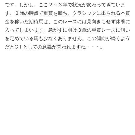
です。しかし、ここ２～３年で状況が変わってきていま
す。２歳の時点で重賞を勝ち、クラシックに出られる本賞
金を稼いだ期待馬は、このレースには見向きもせず休養に
入ってしまいます。急がずに明け３歳の重賞レースに狙い
を定めている馬も少なくありません。この傾向が続くよう
だとGⅠとしての意義が問われます
ね・・・。