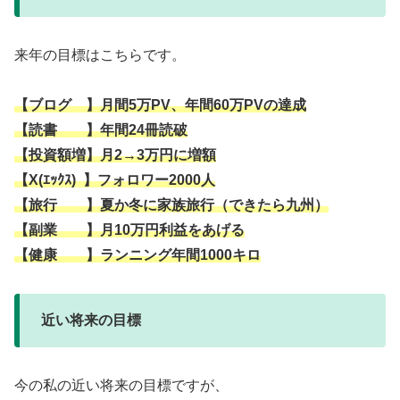
来年の目標はこちらです。
【ブログ 】月間5万PV、年間60万PVの達成
【読書 】年間24冊読破
【投資額増】月2→3万円に増額
【X(ｴｯｸｽ) 】フォロワー2000人
【旅行 】夏か冬に家族旅行（できたら九州）
【副業 】月10万円利益をあげる
【健康 】ランニング年間1000キロ
近い将来の目標
今の私の近い将来の目標ですが、