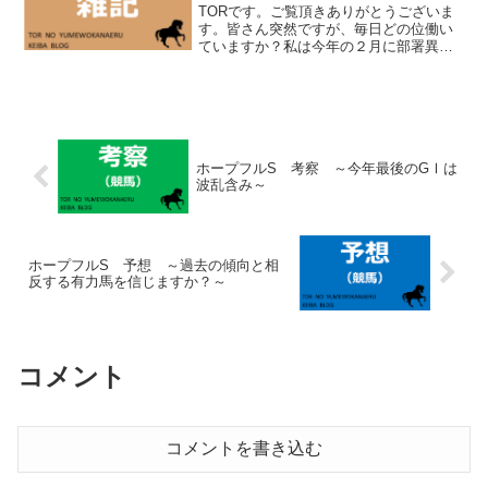
TORです。ご覧頂きありがとうございま
す。皆さん突然ですが、毎日どの位働い
ていますか？私は今年の２月に部署異動
し（営業→スタッフ）、毎日定時に帰る
営業当時では考えられない生活を送って
います。今、私は８時３０分に出社し、
１７時に退社という生活...
ホープフルS 考察 ～今年最後のGⅠは
波乱含み～
ホープフルS 予想 ～過去の傾向と相
反する有力馬を信じますか？～
コメント
コメントを書き込む