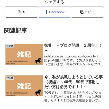
シェアする
X
Facebook
コピー
関連記事
御礼 ～ブログ開設 １周年！！
その他
～
(adsbygoogle = window.adsbygoogle ||
[]).push({});TORです。ご覧頂きありがと
うございます。昨年のエルムSからブログ
を開始しまして、早いもので１年が経過
しました。いつも見て頂いている皆さ
ま、...
今、私が挑戦しようとしている事
その他
（後編）～40代、50代で蓄財し
たい方は必見です！！～
TORです。ご覧頂きありがとうございま
す。お待たせしました？笑、今日は先週
書いたＦＩＲＥの記事の後編を書いてい
きたいと思います。前回は４０代、５０
代の人間は、巷に溢れている手法では、