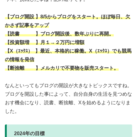
【ブログ開設 】8/5からブログをスタート。ほぼ毎日、欠
かさず記事をアップ
【読書 】ブログ開設後、数年ぶりに再開。
【投資額増 】月１→２万円に増額
【X（ｴｯｸｽ） 】最近、本格的に稼働。X（ｴｯｸｽ）でも競馬
の情報を発信
【断捨離 】メルカリで不要物を販売スタート。
なんといってもブログの開設が大きなトピックスですね。
ブログを開設した事によって、自分自身の生活を見つめな
おす機会になり、読書、断捨離、Xを始めるようになりま
した。
2024年の目標