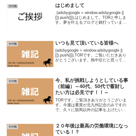
FIREは達成できない事を説明しました。
はじめまして
その他
ではどうしたら、歳...
(adsbygoogle = window.adsbygoogle ||
[]).push({});はじめまして。TORと申しま
す。夢を叶えるブログと銘打っています
ので、まず最初に私の夢を発表します。
私の夢は【早期退職】して豪遊（グル
メ...
いつも見て頂いている皆様へ
その他
(adsbygoogle = window.adsbygoogle ||
[]).push({});TORです。ご覧いただきあり
がとうございます。熱中症だと思ってい
た病気ですが、色々ありまして、結論は
肺炎でした(T . T)明日、明後日の予...
今、私が挑戦しようとしている事
その他
（前編）～40代、50代で蓄財し
たい方は必見です！！～
TORです。ご覧頂きありがとうございま
す。今週は重賞が北九州記念のみですの
で、久々に競馬以外の記事を上げたいと
思います。内容は、私の個人的なつぶや
きです笑。４０代後半のおっさんのつぶ
やきを気楽にご覧頂ければと思います。
２０年後は最高の労働環境になっ
その他
(adsbygoog...
ている！？