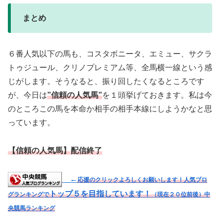
まとめ
６番人気以下の馬も、コスタボニータ、エミュー、サクラ
トゥジュール、クリノプレミアム等、全馬横一線という感
じがします。そうなると、振り回したくなるところです
が、今日は
”信頼の人気馬”
を１頭挙げておきます。私は今
のところこの馬を本命か相手の相手本線にしようかなと思
っています。
【信頼の人気馬】配信終了
←
応援のクリックよろしくお願いします！人気ブロ
トップ５を目指しています！
グランキングで
（現在２０位前後）
中
央競馬ランキング