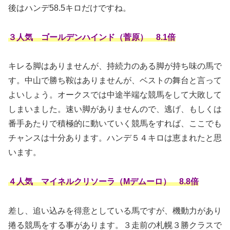
後はハンデ58.5キロだけですね。
３人気 ゴールデンハインド（菅原） 8.1倍
キレる脚はありませんが、持続力のある脚が持ち味の馬で
す。中山で勝ち鞍はありませんが、ベストの舞台と言って
よいしょう。オークスでは中途半端な競馬をして大敗して
しまいました。速い脚がありませんので、逃げ、もしくは
番手あたりで積極的に動いていく競馬をすれば、ここでも
チャンスは十分あります。ハンデ５４キロは恵まれたと思
います。
４人気 マイネルクリソーラ（Mデムーロ） 8.8倍
差し、追い込みを得意としている馬ですが、機動力があり
捲る競馬をする事があります。３走前の札幌３勝クラスで