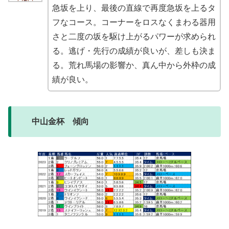
急坂を上り、最後の直線で再度急坂を上るタ
フなコース。コーナーをロスなくまわる器用
さと二度の坂を駆け上がるパワーが求められ
る。逃げ・先行の成績が良いが、差しも決ま
る。荒れ馬場の影響か、真ん中から外枠の成
績が良い。
中山金杯 傾向