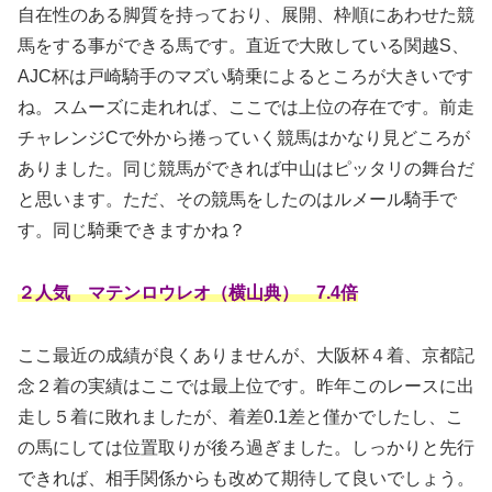
自在性のある脚質を持っており、展開、枠順にあわせた競
馬をする事ができる馬です。直近で大敗している関越S、
AJC杯は戸崎騎手のマズい騎乗によるところが大きいです
ね。スムーズに走れれば、ここでは上位の存在です。前走
チャレンジCで外から捲っていく競馬はかなり見どころが
ありました。同じ競馬ができれば中山はピッタリの舞台だ
と思います。ただ、その競馬をしたのはルメール騎手で
す。同じ騎乗できますかね？
２人気 マテンロウレオ（横山典） 7.4倍
ここ最近の成績が良くありませんが、大阪杯４着、京都記
念２着の実績はここでは最上位です。昨年このレースに出
走し５着に敗れましたが、着差0.1差と僅かでしたし、こ
の馬にしては位置取りが後ろ過ぎました。しっかりと先行
できれば、相手関係からも改めて期待して良いでしょう。