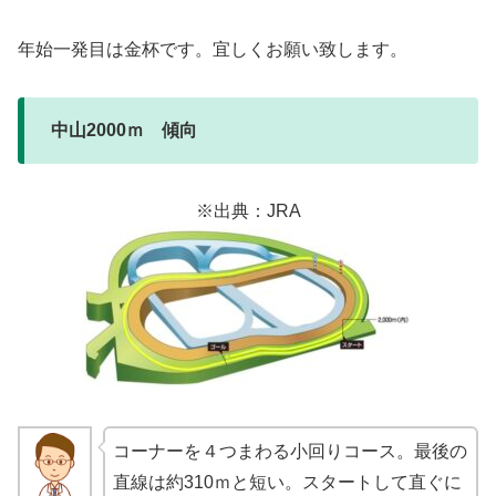
年始一発目は金杯です。宜しくお願い致します。
中山2000ｍ 傾向
※出典：JRA
コーナーを４つまわる小回りコース。最後の
直線は約310ｍと短い。スタートして直ぐに