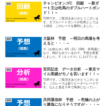
か”、ここを想像しましょう。割と多くの
チャンピオンズC 回顧 ～新ダ
競馬
馬と対戦しているの...
ート王は牝馬のダブルハートボン
ド！！～
TORです。ご覧頂きありがとうございま
す。ダブルハートボンドが牝馬としては
２頭目、このレースを勝利しました。こ
れは本当に価値があります。凄い馬で
す。恐れ入りました。 (adsbygoogle =
window.adsbygoogle || ...
大阪杯 予想 ～明日の馬場を考
競馬
えると・・・～
※（お知らせ）4/5（日）15時、良馬場に
なり、時計も出ているので、予想を変更
しました。X（エックス）に上げています
ので、一番下のリンクからXに移動頂い
て、ご確認ください。TORです。ご覧頂
きありがとうございます。早速、展開を
安田記念 データ分析 ～東京マ
競馬
予想していきま...
イル実績がモノを言います！！～
TORです。ご覧頂きありがとうございま
す。このレースは超リピーターレースで
す。なんと直近５年で馬券になっている
１５頭の内、９頭がリピーターになりま
す。驚異の数字です笑。また、海外馬の
ロマンチックウォリアーを除く１４頭の
共同通信杯 予想 ～究極の上が
競馬
内、１２頭は東京マイル...
り勝負になりそうですが・・・～