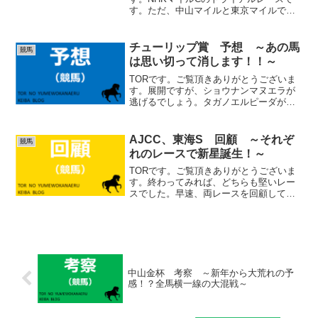
す。ただ、中山マイルと東京マイルでは
求められるものが違うので、あまり本番
に直結しているイメージはありません。
昨年はボンドガールを輩出しましたが、
チューリップ賞 予想 ～あの馬
競馬
このレースを好走後、...
は思い切って消します！！～
TORです。ご覧頂きありがとうございま
す。展開ですが、ショウナンマヌエラが
逃げるでしょう。タガノエルピーダが続
き、ガルサブランカ、スティールブル
ー、スイープフィート、ミラビリスマジ
ックは、中団もしくは、ある程度位置を
AJCC、東海S 回顧 ～それぞ
競馬
取ってくる事もあり得ます...
れのレースで新星誕生！～
TORです。ご覧頂きありがとうございま
す。終わってみれば、どちらも堅いレー
スでした。早速、両レースを回顧してい
きます。AJCC 回顧※予想を当日変更し
ていますが、変更後は１点予想で印をま
わしていませんので、変更前の印で回顧
します。１着 ▲チ...
中山金杯 考察 ～新年から大荒れの予
感！？全馬横一線の大混戦～