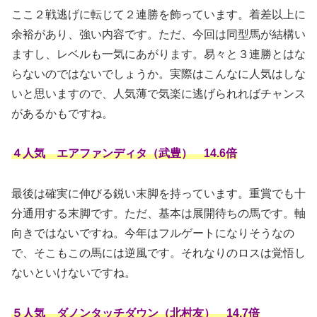
ここ２戦逃げに転じて２連勝を飾っています。着差以上に
余裕があり、強い内容です。ただ、今回は同型馬が結構い
ますし、レベルも一気にあがります。易々と３連勝とはな
らないのではないでしょうか。実際はこんなに人気はしな
いと思いますので、人気薄で気楽に逃げられればチャンス
があるかもですね。
４人気 エアファンディタ（武豊） 14.6倍
最後は確実に伸びる鋭い末脚を持っています。重賞でも十
分通用する末脚です。ただ、基本は展開待ちの馬です。軸
向きではないですね。今年はフルゲートになりそうなの
で、そこもこの馬には逆風です。それなりのロスは覚悟し
ないといけないですね。
５人気 ダノンタッチダウン（北村友） 14.7倍