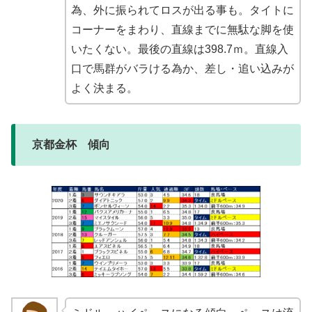
為、外に振られてロスが出る事も。タイトに
コーナーをまわり、直線までに無駄な脚を使
いたくない。最後の直線は398.7ｍ。直線入
口で馬群がバラける為か、差し・追い込みが
よく決まる。
京都金杯 傾向