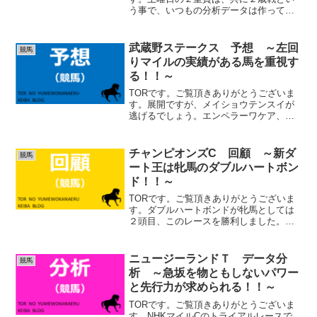
う事で、いつもの分析データは作ってい
ません。この時期の２歳戦は傾向うんぬ
んよりも、単純に強い馬を見つける作業
で良いと思います（それが分からないん
武蔵野ステークス 予想 ～左回
競馬
ですけどね笑）。２歳戦...
りマイルの実績がある馬を重視す
る！！～
TORです。ご覧頂きありがとうございま
す。展開ですが、メイショウテンスイが
逃げるでしょう。エンペラーワケア、ペ
イシャエス、ぺリエールは先行、タマモ
ロックは中団という形になりそうです。
(adsbygoogle = window.adsbyg...
チャンピオンズC 回顧 ～新ダ
競馬
ート王は牝馬のダブルハートボン
ド！！～
TORです。ご覧頂きありがとうございま
す。ダブルハートボンドが牝馬としては
２頭目、このレースを勝利しました。こ
れは本当に価値があります。凄い馬で
す。恐れ入りました。 (adsbygoogle =
window.adsbygoogle || ...
ニュージーランドＴ データ分
競馬
析 ～急坂を物ともしないパワー
と先行力が求められる！！～
TORです。ご覧頂きありがとうございま
す。NHKマイルCのトライアルレースで