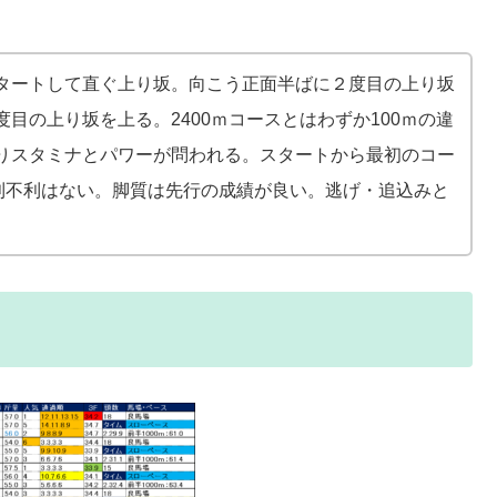
タートして直ぐ上り坂。向こう正面半ばに２度目の上り坂
目の上り坂を上る。2400ｍコースとはわずか100ｍの違
りスタミナとパワーが問われる。スタートから最初のコー
有利不利はない。脚質は先行の成績が良い。逃げ・追込みと