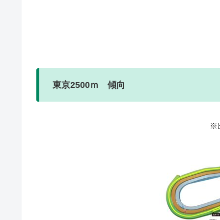
東京2500ｍ 傾向
※