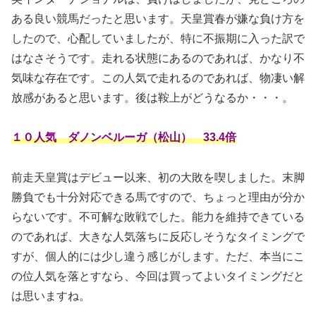
ある良い競馬だったと思います。天皇賞春が嫌な負け方を
したので、心配していましたが、特に不振期に入った訳で
はなさそうです。走れる状態にあるのであれば、かなり不
気味な存在です。この人気で走れるのであれば、物凄い解
放感があると思います。後は鞍上がどうなるか・・・。
１０人気 ダノンベルーガ（松山） 33.4倍
前走天皇賞はデビュー以来、初の大敗を喫しました。末脚
勝負でも十分対応できる馬ですので、ちょっと理由が分か
らないです。不可解な敗戦でした。能力を維持できている
のであれば、大きな人気落ちに反応しそうなタイミングで
すが、個人的には少し違う感じがします。ただ、本当にこ
の位人気を落とすなら、今回は買ってよいタイミングだと
は思いますね。