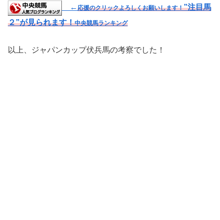
←
”注目馬
応援のクリックよろしくお願いします！
２”が見られます！
中央競馬ランキング
以上、ジャパンカップ伏兵馬の考察でした！