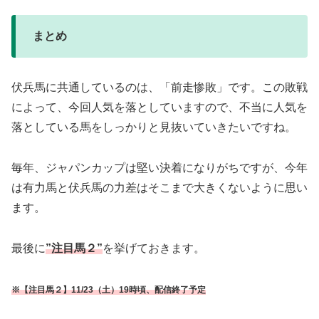
まとめ
伏兵馬に共通しているのは、「前走惨敗」です。この敗戦
によって、今回人気を落としていますので、不当に人気を
落としている馬をしっかりと見抜いていきたいですね。
毎年、ジャパンカップは堅い決着になりがちですが、今年
は有力馬と伏兵馬の力差はそこまで大きくないように思い
ます。
最後に
”注目馬２”
を挙げておきます。
※【注目馬２】11/23（土）19時頃、配信終了予定