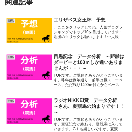
関連記事
エリザベス女王杯 予想
競馬
←ここをクリックしてね。人気ブログラ
ンキングでトップ10を目指しています！
応援のクリックお願いします！中央競馬
ランキングTORです。ご覧頂きありがと
うございます。早速エリザベス女王杯の
予想をしていきます。展開ですが、ディ
ヴィーナが主張すれば...
目黒記念 データ分析 ～距離は
競馬
ダービーと100ｍしか違いありま
せんが・・・～
TORです。ご覧頂きありがとうございま
す。昨年は例年通り、前半は超スローペ
ース。ただ残り1400ｍ付近からペースが
上がるロンスパ戦になり、例年とは違
い、瞬発力よりも持続力が求められる展
開になりました。結果、2023、24年のよ
ラジオNIKKEI賞 データ分析
競馬
うな上がり33...
～さあ、夏競馬の始まりです！！
～
TORです。ご覧頂きありがとうございま
す。宝塚記念が終わり、夏競馬に入って
いきます。GⅠも楽しいですが、夏競馬