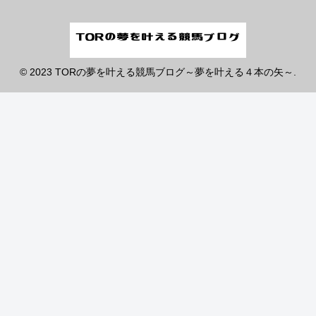
© 2023 TORの夢を叶える競馬ブログ～夢を叶える４本の矢～.