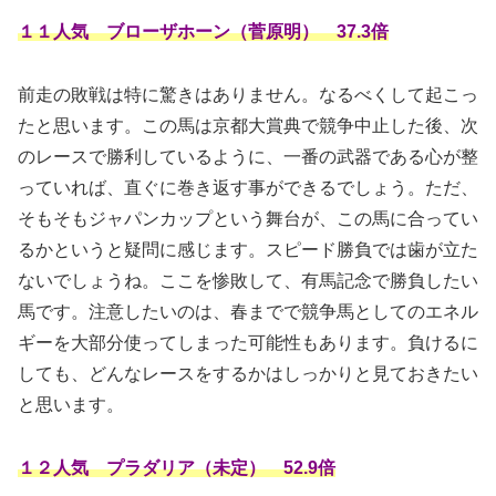
１１人気 ブローザホーン（菅原明） 37.3倍
前走の敗戦は特に驚きはありません。なるべくして起こっ
たと思います。この馬は京都大賞典で競争中止した後、次
のレースで勝利しているように、一番の武器である心が整
っていれば、直ぐに巻き返す事ができるでしょう。ただ、
そもそもジャパンカップという舞台が、この馬に合ってい
るかというと疑問に感じます。スピード勝負では歯が立た
ないでしょうね。ここを惨敗して、有馬記念で勝負したい
馬です。注意したいのは、春までで競争馬としてのエネル
ギーを大部分使ってしまった可能性もあります。負けるに
しても、どんなレースをするかはしっかりと見ておきたい
と思います。
１２人気 プラダリア（未定） 52.9倍