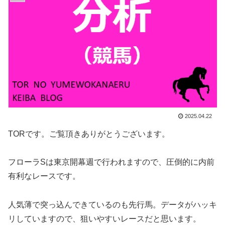
2025.04.22
TORです。ご覧頂きありがとうございます。
フローラSは東京開幕週で行われますので、圧倒的に内前
有利なレースです。
人気薄で突っ込んできているのも先行馬。
データがハッキ
リしていますので、狙いやすいレースだと思います。