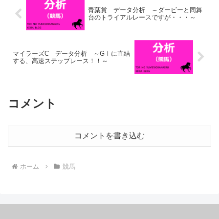
青葉賞 データ分析 ～ダービーと同舞
台のトライアルレースですが・・・～
マイラーズC データ分析 ～GⅠに直結
する、高速ステップレース！！～
コメント
コメントを書き込む
ホーム
競馬