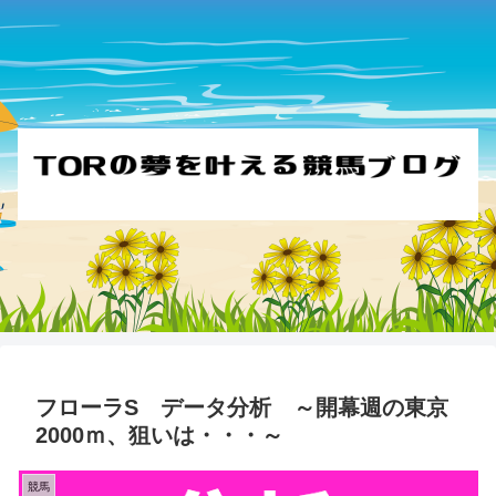
フローラS データ分析 ～開幕週の東京
2000ｍ、狙いは・・・～
競馬