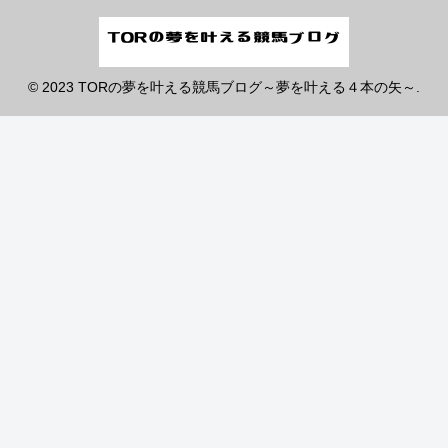
© 2023 TORの夢を叶える競馬ブログ～夢を叶える４本の矢～.