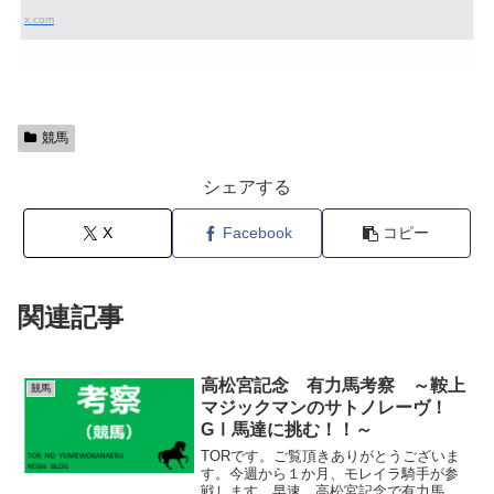
x.com
競馬
シェアする
X
Facebook
コピー
関連記事
高松宮記念 有力馬考察 ～鞍上
競馬
マジックマンのサトノレーヴ！
GⅠ馬達に挑む！！～
TORです。ご覧頂きありがとうございま
す。今週から１か月、モレイラ騎手が参
戦します。早速、高松宮記念で有力馬サ