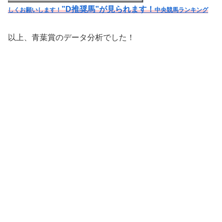
”D推奨馬”が見られます！
しくお願いします！
中央競馬ランキング
以上、青葉賞のデータ分析でした！