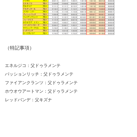
（特記事項）
エネルジコ：父ドゥラメンテ
パッションリッチ：父ドゥラメンテ
ファイアンクランツ：父ドゥラメンテ
ホウオウアートマン：父ドゥラメンテ
レッドバンデ：父キズナ