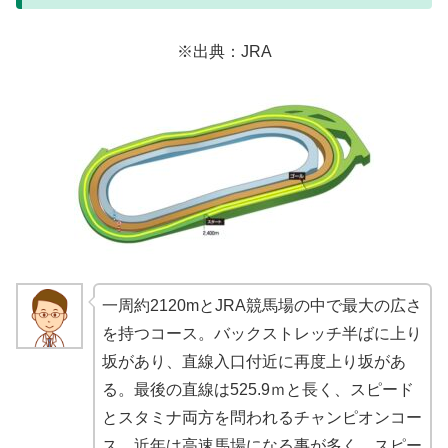
※出典：JRA
一周約2120mとJRA競馬場の中で最大の広さ
を持つコース。バックストレッチ半ばに上り
坂があり、直線入口付近に再度上り坂があ
る。最後の直線は525.9ｍと長く、スピード
とスタミナ両方を問われるチャンピオンコー
ス。近年は高速馬場になる事が多く、スピー