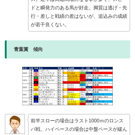
ドと瞬発力のある馬が好走。脚質は逃げ・先
行・差しと戦績の差はないが、追込みの成績
が若干良くない。
青葉賞 傾向
前半スローの場合はラスト1000ｍのロンス
パ戦、ハイペースの場合は中盤ペースが緩ん