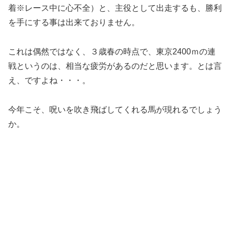
着※レース中に心不全）と、主役として出走するも、勝利
を手にする事は出来ておりません。
これは偶然ではなく、３歳春の時点で、東京2400ｍの連
戦というのは、相当な疲労があるのだと思います。とは言
え、ですよね・・・。
今年こそ、呪いを吹き飛ばしてくれる馬が現れるでしょう
か。