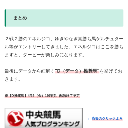
まとめ
２戦２勝のエネルジコ、ゆきやなぎ賞勝ち馬ゲルチュター
ル等がエントリーしてきました。エネルジコはここを勝ち
ますと、ダービーが楽しみになります。
最後にデータから紐解く
”D（データ）推奨馬”
を挙げてお
きます。
※【D推奨馬】4/25（金）19時頃、配信終了予定
←
応援のクリックよろ