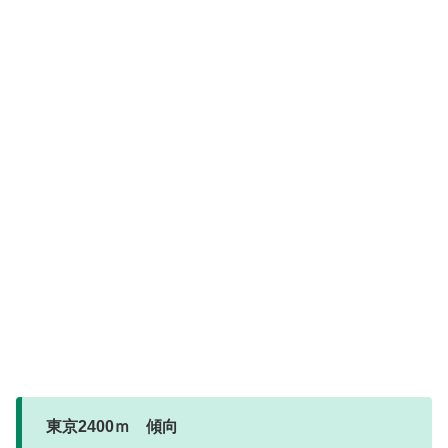
東京2400ｍ 傾向