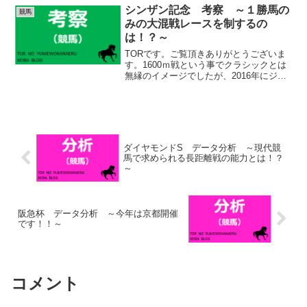
は初になりますが、札幌2600ｍをこなし
シンザン記念 考察 ～１勝馬の
競馬
ていれば、特に心...
みの大混戦レースを制するの
は！？～
TORです。ご覧頂きありがとうございま
す。1600ｍ戦という事でクラシックとは
無縁のイメージでしたが、2016年にジュ
エラーがこのレースをステップに桜花賞
を制し、2018年にはアーモンドアイが三
冠馬になりました。昨年のライトクオン
タムもそう...
ダイヤモンドS データ分析 ～現代競
馬で求められる長距離戦の能力とは！？
～
阪急杯 データ分析 ～今年は京都開催
です！！～
コメント