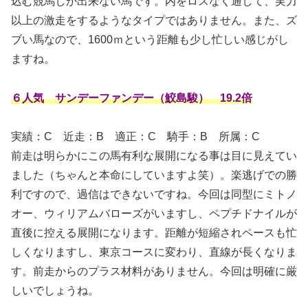
込む競馬しか出来ない馬です。内をロスなく通して、実力
以上の激走をするようなタイプではありません。また、ズ
ブい馬なので、1600ｍという距離も少し忙しい感じがし
ますね。
６人気 サンデーファンデー（鮫島駿） 19.2倍
実績：C
近走：B 適正：C 騎手：B 所属：C
前走は明らかにこの馬有利な展開になる事は目に見えてい
ました（ちゃんと本命にしていますよ笑）。楽逃げでの勝
利ですので、過信はできないですね。今回は同型にミトノ
オー、ウィリアムバローズがいますし、ペプチドナイルが
直後に控える展開になります。距離が短縮されペースも忙
しくなりますし、東京コースに変わり、直線が長くなりま
す。前走からのプラス材料がありません。今回は明確に厳
しいでしょうね。