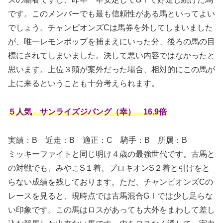
です。このメンバーでも最も信頼性がある馬といってよい
でしょう。チャンピオンズCは馬券を外してしまいました
が、唯一レモンポップを捕まえにいった分、後ろの馬の目
標にされてしまいました。決して悪い内容ではなかったと
思います。上位３頭が案外だった場合、相対的にこの馬が
上に来るということも十分考えられます。
５人気 サンライズジパング（幸） 16.9倍
実績：B
近走：B 適正：C 騎手：B 所属：B
ミッキーファイトと同じ明け４歳の最強世代です。古馬と
の対戦でも、みやこS１着、プロキオンS２着と引けをと
らない成績を残しております。ただ、チャンピオンズCの
レースを見ると、現時点では古馬混合GⅠでは少し足らな
い印象です。この馬はロスがあっても大外をまわして差し