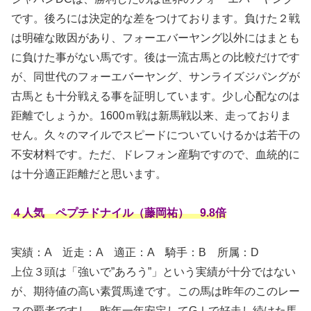
です。後ろには決定的な差をつけております。負けた２戦
は明確な敗因があり、フォーエバーヤング以外にはまとも
に負けた事がない馬です。後は一流古馬との比較だけです
が、同世代のフォーエバーヤング、サンライズジパングが
古馬とも十分戦える事を証明しています。少し心配なのは
距離でしょうか。1600ｍ戦は新馬戦以来、走っておりま
せん。久々のマイルでスピードについていけるかは若干の
不安材料です。ただ、ドレフォン産駒ですので、血統的に
は十分適正距離だと思います。
４人気 ペプチドナイル（藤岡祐） 9.8倍
実績：A
近走：A 適正：A 騎手：B 所属：D
上位３頭は「強いで”あろう”」という実績が十分ではない
が、期待値の高い素質馬達です。この馬は昨年のこのレー
スの覇者ですし、昨年一年安定してGⅠで好走し続けた馬