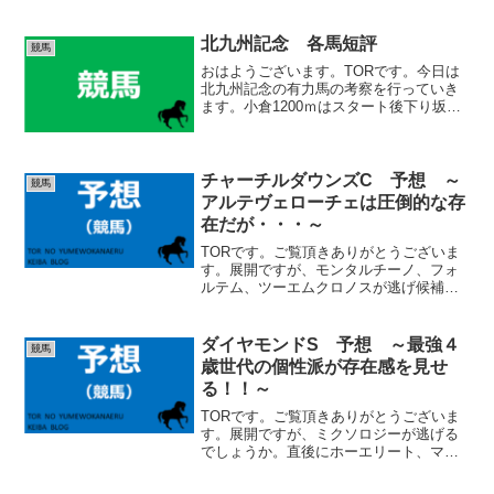
た。PV数の増加もそうですが、確実に見
て頂けている方が増えている事を実感で
きています。誠にありがとうございま
北九州記念 各馬短評
競馬
す。実は今のブログ運営に...
おはようございます。TORです。今日は
北九州記念の有力馬の考察を行っていき
ます。小倉1200ｍはスタート後下り坂に
なっており、前傾ラップになりやすいコ
ースです。スタートしてからの直線が長
く、１ターンなので枠の差はあまり気に
しなくて大丈夫です...
チャーチルダウンズC 予想 ～
競馬
アルテヴェローチェは圧倒的な存
在だが・・・～
TORです。ご覧頂きありがとうございま
す。展開ですが、モンタルチーノ、フォ
ルテム、ツーエムクロノスが逃げ候補で
す。アルテヴェローチェ、ランスオブカ
オス、アスクセクシーモアは中団からの
競馬になりそうです。有力どころはいず
ダイヤモンドS 予想 ～最強４
競馬
れも急いで前を捕まえに...
歳世代の個性派が存在感を見せ
る！！～
TORです。ご覧頂きありがとうございま
す。展開ですが、ミクソロジーが逃げる
でしょうか。直後にホーエリート、マイ
ネルカンパーナが続く形になりそうで
す。スティンガーグラスは、2600ｍ以上