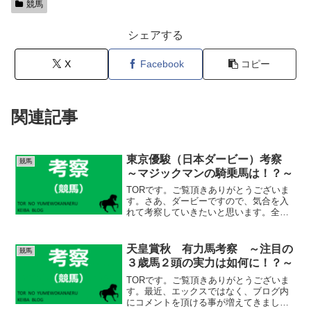
競馬
シェアする
X
Facebook
コピー
関連記事
東京優駿（日本ダービー）考察
競馬
～マジックマンの騎乗馬は！？～
TORです。ご覧頂きありがとうございま
す。さあ、ダービーですので、気合を入
れて考察していきたいと思います。全頭
余す事なく見ていきたいと思います！考
察でも触れますが、モレイラ騎手は皐月
賞２着のコスモギュランダには乗りませ
天皇賞秋 有力馬考察 ～注目の
競馬
ん。本人の意思は分かり...
３歳馬２頭の実力は如何に！？～
TORです。ご覧頂きありがとうございま
す。最近、エックスではなく、ブログ内
にコメントを頂ける事が増えてきまし