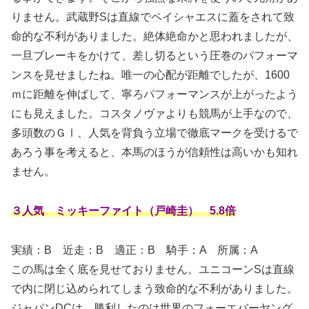
りません。武蔵野Sは直線でペイシャエスに蓋をされて致
命的な不利がありました。絶体絶命かと思われましたが、
一旦ブレーキをかけて、差し切るという圧巻のパフォーマ
ンスを見せましたね。唯一の心配が距離でしたが、1600
ｍに距離を伸ばして、寧ろパフォーマンスが上がったよう
にも見えました。コスタノヴァよりも競馬が上手なので、
多頭数のＧⅠ、人気を背負う立場で徹底マークを受けるで
あろう事を考えると、本馬のほうが信頼性は高いかも知れ
ません。
３人気 ミッキーファイト（戸崎圭） 5.8倍
実績：B
近走：B 適正：B 騎手：A 所属：A
この馬は全く底を見せておりません。ユニコーンSは直線
で内に閉じ込められてしまう致命的な不利がありました。
ジャパンDCは、勝利したのは世界のフォーエバーヤング