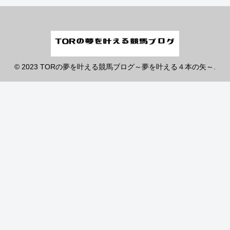
© 2023 TORの夢を叶える競馬ブログ～夢を叶える４本の矢～.