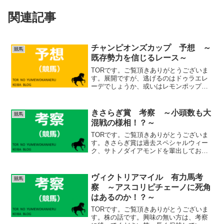
関連記事
チャンピオンズカップ 予想 ～
競馬
既存勢力を信じるレース～
TORです。ご覧頂きありがとうございま
す。展開ですが、逃げるのはドゥラエレ
ーデでしょうか、或いはレモンポップも
あり得ます。割と位置をとりにいきたい
馬がいるので、外枠に入ったハギノアレ
グリアス、アイコンテーラー辺りはいつ
きさらぎ賞 考察 ～小頭数も大
競馬
もの先行策ではなく、差...
混戦の様相！？～
TORです。ご覧頂きありがとうございま
す。きさらぎ賞は過去スペシャルウィー
ク、サトノダイアモンドを輩出しており
ますが、あまりクラシックには縁がない
イメージですね。今年も全体的には小粒
かなという印象です。唯一ビザンチンド
ヴィクトリアマイル 有力馬考
競馬
リームはここを圧勝する...
察 ～アスコリピチェーノに死角
はあるのか！？～
TORです。ご覧頂きありがとうございま
す。株の話です。興味の無い方は、考察