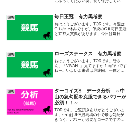
に移ってください笑。長く保持していた
米国株を取り崩そうと思っています。こ
こから爆上げがくると唱えている方、今
の回復は一時的で長く株安（不景気）に
毎日王冠 有力馬考察
競馬
陥ると唱えている方がい...
おはようございます。TORです。今週は
GⅠの中休みですが、伝統のGⅡ毎日王冠
と京都大賞典があります。今日は毎日王
冠の考察を行っていきます。
(adsbygoogle = window.adsbygoogle ||
[]).push({});...
ローズステークス 有力馬考察
競馬
おはようございます。TORです。皆さ
ん、「VIVANT」見てますか？面白いです
ねー。いよいよ来週は最終回。一体どん
な結末になるのでしょうか。最後、ひっ
くり返る程驚かせてほしいです。さて、
ローズSですが、過去多くの名馬がこのレ
ースを経由して秋...
ターコイズS データ分析 ～中
競馬
山の急勾配を克服できるパワーが
必須！！～
TORです。ご覧頂きありがとうございま
す。中山はJRA競馬場の中で最も勾配が
きつく、パワーが必要なコースですの
で、牝馬には過酷です。かなり適正が問
われるコースですね。過去は中山で実績
のある馬が結果を残しています。リピー