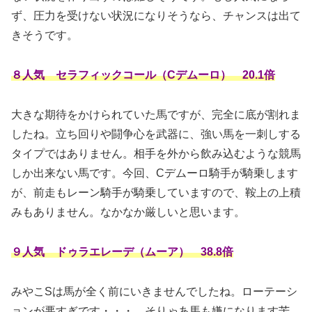
ず、圧力を受けない状況になりそうなら、チャンスは出て
きそうです。
８人気 セラフィックコール（Cデムーロ） 20.1倍
大きな期待をかけられていた馬ですが、完全に底が割れま
したね。立ち回りや闘争心を武器に、強い馬を一刺しする
タイプではありません。相手を外から飲み込むような競馬
しか出来ない馬です。今回、Cデムーロ騎手が騎乗します
が、前走もレーン騎手が騎乗していますので、鞍上の上積
みもありません。なかなか厳しいと思います。
９人気 ドゥラエレーデ（ムーア） 38.8倍
みやこSは馬が全く前にいきませんでしたね。ローテーシ
ョンが悪すぎです・・・。そりゃあ馬も嫌になります苦