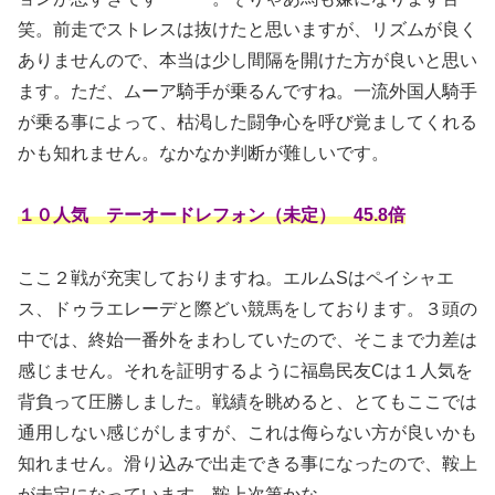
笑。前走でストレスは抜けたと思いますが、リズムが良く
ありませんので、本当は少し間隔を開けた方が良いと思い
ます。ただ、ムーア騎手が乗るんですね。一流外国人騎手
が乗る事によって、枯渇した闘争心を呼び覚ましてくれる
かも知れません。なかなか判断が難しいです。
１０人気 テーオードレフォン（未定） 45.8倍
ここ２戦が充実しておりますね。エルムSはペイシャエ
ス、ドゥラエレーデと際どい競馬をしております。３頭の
中では、終始一番外をまわしていたので、そこまで力差は
感じません。それを証明するように福島民友Cは１人気を
背負って圧勝しました。戦績を眺めると、とてもここでは
通用しない感じがしますが、これは侮らない方が良いかも
知れません。滑り込みで出走できる事になったので、鞍上
が未定になっています。鞍上次第かな。