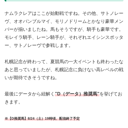
ナムラクレアはここが始動戦ですね。その他、サトノレー
ヴ、オオバンブルマイ、モリノドリームとかなり豪華メン
バーが揃いましたね。
馬もそうですが、騎手も豪華です。
モレイラ騎手、レーン騎手が、それぞれエイシンスポッタ
ー、サトノレーヴで参戦します。
札幌記念が終わって、夏競馬の一大イベントも終わったな
あと思っていましたが、札幌記念に負けない高レベルの戦
いが期待できそうですね。
最後にデータから紐解く
”D（データ）推奨馬”
を挙げてお
きます。
※【D推奨馬】8/24（土）19時頃、配信終了予定