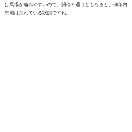
は馬場が痛みやすいので、開催５週目ともなると、例年内
馬場は荒れている状態ですね。