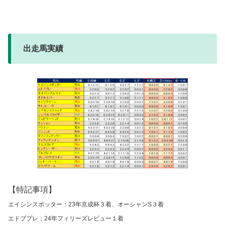
出走馬実績
【特記事項】
エイシンスポッター：23年京成杯３着、オーシャンS３着
エドブプレ：24年フィリーズレビュー１着