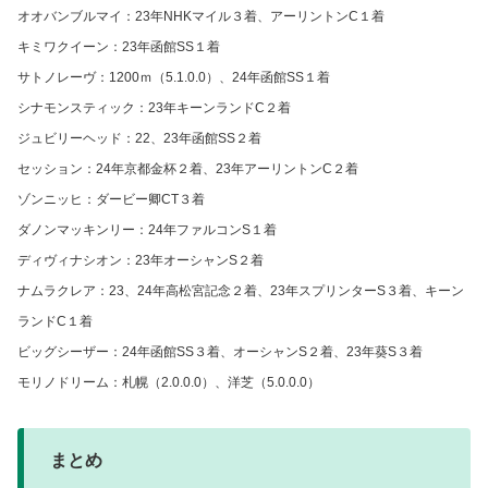
オオバンブルマイ：23年NHKマイル３着、アーリントンC１着
キミワクイーン：23年函館SS１着
サトノレーヴ：1200ｍ（5.1.0.0）、24年函館SS１着
シナモンスティック：23年キーンランドC２着
ジュビリーヘッド：22、23年函館SS２着
セッション：24年京都金杯２着、23年アーリントンC２着
ゾンニッヒ：ダービー卿CT３着
ダノンマッキンリー：24年ファルコンS１着
ディヴィナシオン：23年オーシャンS２着
ナムラクレア：23、24年高松宮記念２着、23年スプリンターS３着、キーン
ランドC１着
ビッグシーザー：24年函館SS３着、オーシャンS２着、23年葵S３着
モリノドリーム：札幌（2.0.0.0）、洋芝（5.0.0.0）
まとめ