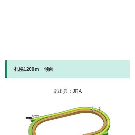
札幌1200ｍ 傾向
※出典：JRA