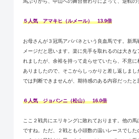
馬ぶりから、中山への舞台替わりによって、逆転の
５人気 アマキヒ（ルメール） 13.9倍
お母さんが３冠馬アパパネという良血馬です。新馬
メージだと思います。楽に先手を取れるのは大きな
れましたが、余裕を持って走らせていたら、不意に
ありましたので、そこからしっかりと差し返しまし
では判断できませんが、期待感のある内容だったと
６人気 ジョバンニ（松山） 16.0倍
ここ２戦共にエリキングに敗れております。他の馬
ですね。ただ、２戦とも小頭数の温いレースでした