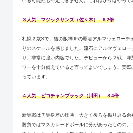
いる可能性も否定できません。こればかりはやって
３人気 マジックサンズ（佐々木） 8.2倍
札幌２歳Sで、後の阪神JFの覇者アルマヴェロー
りのスケールを感じました。流石にアルマヴェロー
り、非常に強い内容でした。デビューから２戦、洋
ワーを十分備えていると言ってよいでしょう。実際
っています。
４人気 ピコチャンブラック（川田） 8.4倍
新馬戦は７馬身差の圧勝、大きく後ろを振り返る余
勝負ではマスカレードボールに分があったものの、