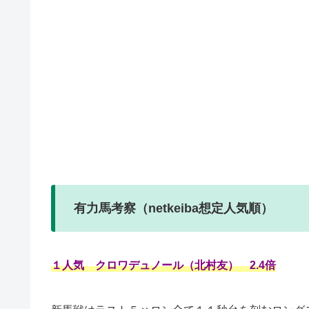
有力馬考察（netkeiba想定人気順）
１人気 クロワデュノール（北村友） 2.4倍