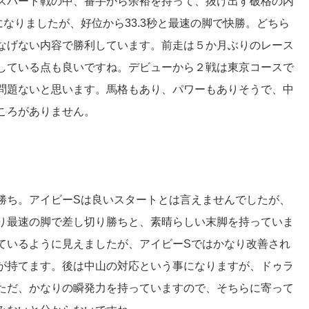
スパート戦の中、番手から余裕を持って、抜け出す破格の内
なりましたが、好位から33.3秒と最速の脚で快勝。どちら
なげない内容で勝利しています。前走は５か月ぶりのレース
している点も良いですね。デビューから２戦は東京コースで
問題ないと思います。馬格もあり、パワーもありそうで、中
ころがありません。
勝ち。アイビーSは良いスタートとは言えませんでしたが、
り最速の脚で差し切り勝ちと、素晴らしい末脚を持っていま
ているように見えましたが、アイビーSではかなり改善され
が持てます。後は中山の対応という事になりますが、ドゥラ
ただ、かなりの瞬発力を持っていますので、そちらに寄って