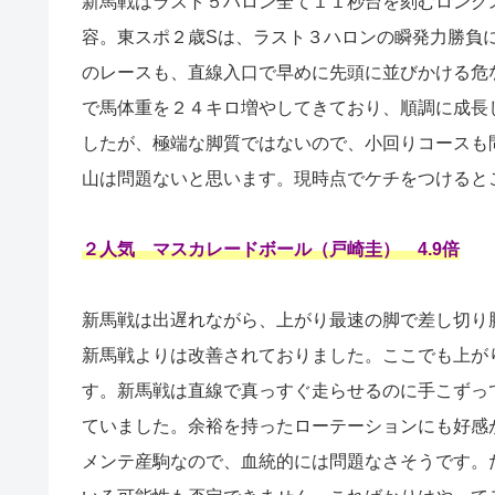
新馬戦はラスト５ハロン全て１１秒台を刻むロング
容。東スポ２歳Sは、ラスト３ハロンの瞬発力勝負に
のレースも、直線入口で早めに先頭に並びかける危
で馬体重を２４キロ増やしてきており、順調に成長
したが、極端な脚質ではないので、小回りコースも
山は問題ないと思います。現時点でケチをつけると
２人気 マスカレードボール（戸崎圭） 4.9倍
新馬戦は出遅れながら、上がり最速の脚で差し切り
新馬戦よりは改善されておりました。ここでも上が
す。新馬戦は直線で真っすぐ走らせるのに手こずっ
ていました。余裕を持ったローテーションにも好感
メンテ産駒なので、血統的には問題なさそうです。