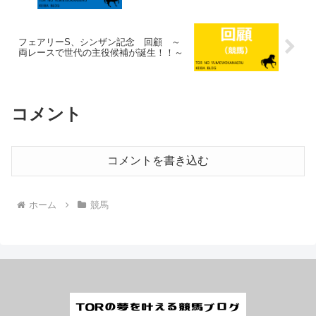
フェアリーS、シンザン記念 回顧 ～
両レースで世代の主役候補が誕生！！～
コメント
コメントを書き込む
ホーム
競馬