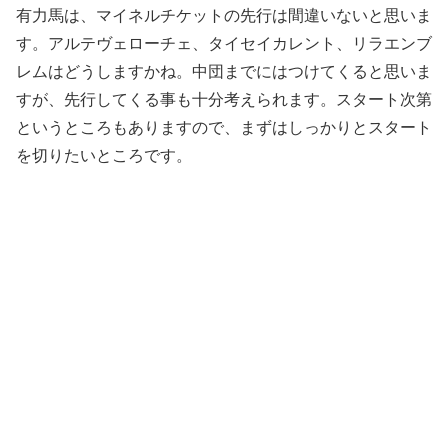
有力馬は、マイネルチケットの先行は間違いないと思いま
す。アルテヴェローチェ、タイセイカレント、リラエンブ
レムはどうしますかね。中団までにはつけてくると思いま
すが、先行してくる事も十分考えられます。スタート次第
というところもありますので、まずはしっかりとスタート
を切りたいところです。