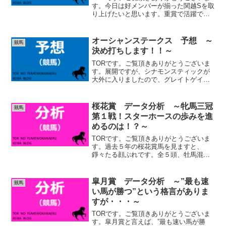
す。今日は好メンバーが揃った関越Sを取
り上げたいと思います。重賞で活躍でき
そうな馬もいますので、こちらのレース
を取り上げる事にしました。新潟1800
ｍ 傾向※出典：JRA外回りコースを使
オーシャンステークス 予想 ～
競馬
用。向こう正面入...
決め打ちします！！～
TORです。ご覧頂きありがとうございま
す。展開ですが、シナモンスティックが
大外に入りましたので、グレイトゲイナ
ーがいくでしょうか。直後にビックシー
ザー、トウシンマカオは外に入りました
ので中団から、ダディーズビビット、バ
桜花賞 データ分析 ～牝馬三冠
競馬
ースクライは前にいく選...
第１戦！スターホースの歩みを進
めるのは！？～
TORです。ご覧頂きありがとうございま
す。過去５年の桜花賞馬を見ますと、
錚々たる顔ぶれです。全５頭、牡馬混合
GⅠで馬券内の実績があり、昨年覇者の
ステレンボッシュ以外の４頭は、複数
GⅠを制覇しています。今年もスターホ
皐月賞 データ分析 ～”最も速
競馬
ースの出現を期待したいです...
い馬が勝つ”という格言がありま
すが・・・～
TORです。ご覧頂きありがとうございま
す。皐月賞と言えば、”最も速い馬が勝