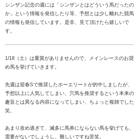
シンザン記念の週には「シンザンとはどういう馬だったの
か」という情報を発信したり等、予想とは少し離れた競馬
の情報も発信しています。是非、見て頂けたら嬉しいで
す。
1/18（土）は重賞がありませんので、メインレースのお奨
め馬を挙げていきます。
先週は迎春Sで推奨したホーエリートが的中しましたが、
予想以上に人気してしまい、穴馬を推奨するという本来の
趣旨とは異なる内容になってしまい、ちょっと複雑でした
笑。
あまり攻め過ぎて、滅多に馬券にならない馬を挙げても、
需要がないでしょうし、難しいですね苦笑。