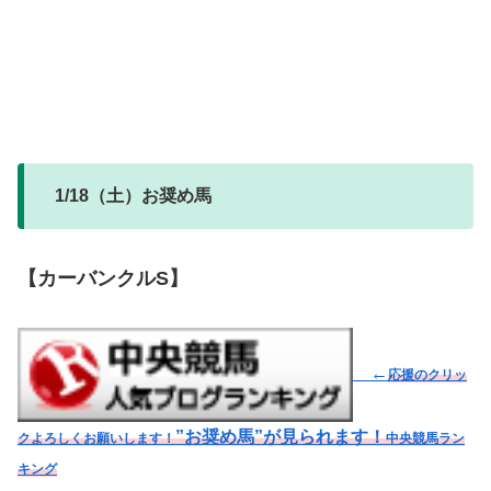
1/18（土）お奨め馬
【カーバンクルS】
←
応援のクリッ
”お奨め馬”が見られます！
クよろしくお願いします！
中央競馬ラン
キング