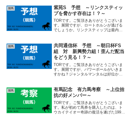
スに限っては、差しが結構決まっていま
す。重賞レベルともなると、各ジョッキ
紫苑S 予想 ～リンクスティッ
競馬
ーが簡単に先行馬に...
プを脅かす存在は！？～
TORです。ご覧頂きありがとうございま
す。展開ですが、ロートホルンが逃げる
でしょうか。リンクスティップは最内枠
に入りました。あまり下げると、出てこ
られなくなるリスクがあります。ポケッ
トとは言いませんが、３列目辺りにはつ
共同通信杯 予想 ～朝日杯FS
競馬
けてくるのではないでし...
組 対 新興勢力組！歪んだ配当
をどう見る！？～
TORです。ご覧頂きありがとうございま
す。展開ですが、パワーボールがいきま
すかね？ジャンタルマンタルは好位から
中団、エコロヴァルツは前走追込みにま
わりましたが、ある程度の位置につけて
くるのではないかと思っています。ミス
有馬記念 有力馬考察 ～上位拮
競馬
タージーティーは２頭の...
抗の好メンバー～
TORです。ご覧頂きありがとうございま
す。私が初めて馬券を購入したのは、ト
ウカイテイオー奇跡の復活を遂げた1993
年の有馬記念です。その時はトウカイテ
イオーとビワハヤヒデの馬連を１点のみ
購入し、ビギナーズラックが発動しまし
た笑。確か千円買っ...