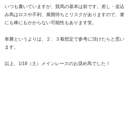
いつも書いていますが、競馬の基本は前です。差し・追込
み馬はロスや不利、展開待ちとリスクがありますので、箸
にも棒にもかからない可能性もあります笑。
単勝というよりは、２、３着想定で参考に頂けたらと思い
ます。
以上、1/18（土）メインレースのお奨め馬でした！