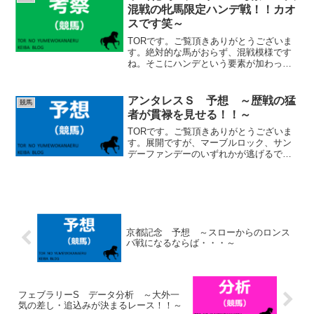
阪神カップはG...
混戦の牝馬限定ハンデ戦！！カオ
スです笑～
TORです。ご覧頂きありがとうございま
す。絶対的な馬がおらず、混戦模様です
ね。そこにハンデという要素が加わっ
て、まさにカオス状態ですね笑。二桁人
気馬も結構な確率で馬券になるレースで
す。丁寧に考察していきたいと思いま
アンタレスＳ 予想 ～歴戦の猛
競馬
す。出走馬 考察（netk...
者が貫禄を見せる！！～
TORです。ご覧頂きありがとうございま
す。展開ですが、マーブルロック、サン
デーファンデーのいずれかが逃げるでし
ょう。ヤマニンウルスは先行、ミッキー
ファイト、オメガギネスは先行もしくは
先行馬の直後、ハギノアレグリアスは中
団という形になりそうで...
京都記念 予想 ～スローからのロンス
パ戦になるならば・・・～
フェブラリーS データ分析 ～大外一
気の差し・追込みが決まるレース！！～