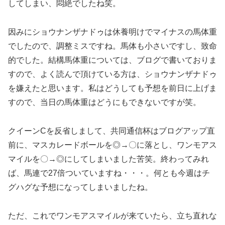
してしまい、悶絶でしたね笑。
因みにショウナンザナドゥは休養明けでマイナスの馬体重
でしたので、調整ミスですね。馬体も小さいですし、致命
的でした。結構馬体重については、ブログで書いておりま
すので、よく読んで頂けている方は、ショウナンザナドゥ
を嫌えたと思います。私はどうしても予想を前日に上げま
すので、当日の馬体重はどうにもできないですが笑。
クイーンCを反省しまして、共同通信杯はブログアップ直
前に、マスカレードボールを◎→〇に落とし、ワンモアス
マイルを〇→◎にしてしまいました苦笑。終わってみれ
ば、馬連で27倍ついていますね・・・。何とも今週はチ
グハグな予想になってしまいましたね。
ただ、これでワンモアスマイルが来ていたら、立ち直れな