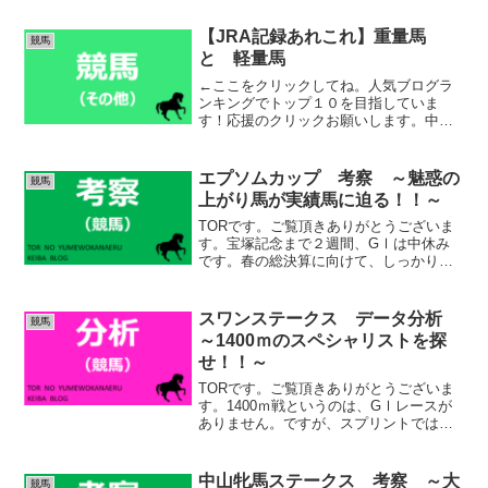
ければいけないという強い気持ちと責任
感があったのかなと、勝手に推察してい
【JRA記録あれこれ】重量馬
競馬
ます。「ダービージョ...
と 軽量馬
←ここをクリックしてね。人気ブログラ
ンキングでトップ１０を目指していま
す！応援のクリックお願いします。中央
競馬ランキングTORです。ご覧頂き、あ
りがとうございます。今日はJRAの記録
を巡る新企画、【JRA記録あれこれ】の
エプソムカップ 考察 ～魅惑の
競馬
コーナーです。今回は...
上がり馬が実績馬に迫る！！～
TORです。ご覧頂きありがとうございま
す。宝塚記念まで２週間、GⅠは中休み
です。春の総決算に向けて、しっかり軍
資金を稼いでおきたいですね。因みにロ
マンチックウォリアーは宝塚記念に登録
をしておりましたが、回避するようで
スワンステークス データ分析
競馬
す。良かったような、残念...
～1400ｍのスペシャリストを探
せ！！～
TORです。ご覧頂きありがとうございま
す。1400ｍ戦というのは、GⅠレースが
ありません。ですが、スプリントでは短
く、マイルでは長い、1400ｍのスペシャ
リストは確実に存在します。そういった
馬にとっては、ある意味このレースと、
中山牝馬ステークス 考察 ～大
競馬