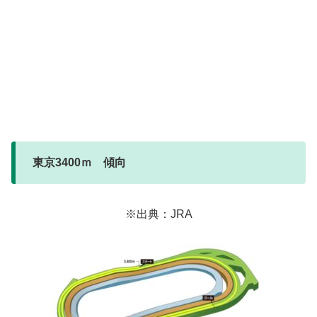
東京3400ｍ 傾向
※出典：JRA