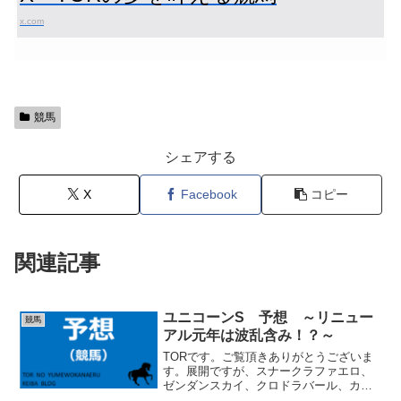
x.com
競馬
シェアする
X
Facebook
コピー
関連記事
ユニコーンS 予想 ～リニュー
競馬
アル元年は波乱含み！？～
TORです。ご覧頂きありがとうございま
す。展開ですが、スナークラファエロ、
ゼンダンスカイ、クロドラバール、カゼ
ノランナー、ピュアキアンとズラリ逃げ