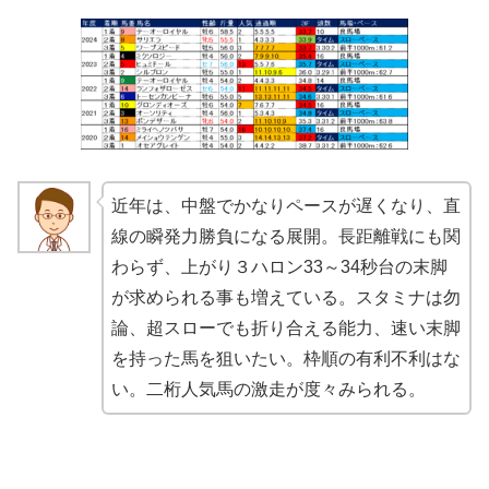
近年は、中盤でかなりペースが遅くなり、直
線の瞬発力勝負になる展開。長距離戦にも関
わらず、上がり３ハロン33～34秒台の末脚
が求められる事も増えている。スタミナは勿
論、超スローでも折り合える能力、速い末脚
を持った馬を狙いたい。枠順の有利不利はな
い。二桁人気馬の激走が度々みられる。