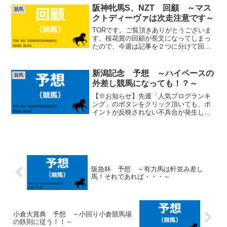
す。昨年と同じようなレースになるかも
阪神牝馬S、NZT 回顧 ～マス
競馬
知れませんね。 (ad...
クトディーヴァは次走注意です～
TORです。ご覧頂きありがとうございま
す。桜花賞の回顧が長文になってしまっ
たので、今週は記事を２つに分けて回顧
します。では早速、回顧を行っていきま
す。阪神牝馬S 回顧１着 〇マスクトデ
ィーヴァ普通に勝ちましたね。まあ当然
新潟記念 予想 ～ハイペースの
競馬
といえば当然でしょう...
外差し競馬になっても！？～
【※お知らせ】先週「人気ブログランキ
ング」のボタンをクリック頂いても、ポ
イントが反映されない不具合が発生しま
した。これにより皆様に見て頂ける機会
が減るようであれば、人気ブログランキ
ングを退会し、他のランキングに移行す
る事も検討しております。...
阪急杯 予想 ～有力馬は軒並み差し
馬！それであれば・・・～
小倉大賞典 予想 ～小回り小倉競馬場
の鉄則に従う！！～