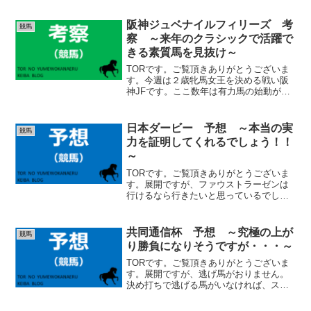
馬候補がおります。ムルソーはハナに拘
るんですかね。ちょっと分からないです
阪神ジュベナイルフィリーズ 考
競馬
が、スタートが速い訳で...
察 ～来年のクラシックで活躍で
きる素質馬を見抜け～
TORです。ご覧頂きありがとうございま
す。今週は２歳牝馬女王を決める戦い阪
神JFです。ここ数年は有力馬の始動が遅
く、このレースの重みが無くなってきて
いる感じがしましたが、昨年はリバティ
アイランドがこのレースを勝ち、飛躍を
日本ダービー 予想 ～本当の実
競馬
遂げました。このレー...
力を証明してくれるでしょう！！
～
TORです。ご覧頂きありがとうございま
す。展開ですが、ファウストラーゼンは
行けるなら行きたいと思っているでしょ
う。ただ、スタート良くないですから
ね・・・。スタート次第ではあります
が、ショウヘイ、ドラゴンブースト辺り
共同通信杯 予想 ～究極の上が
競馬
がいくかも知れないですね。...
り勝負になりそうですが・・・～
TORです。ご覧頂きありがとうございま
す。展開ですが、逃げ馬がおりません。
決め打ちで逃げる馬がいなければ、スタ
ートの良かった馬が押し出される形にな
るでしょうね。超々スローペース濃厚で