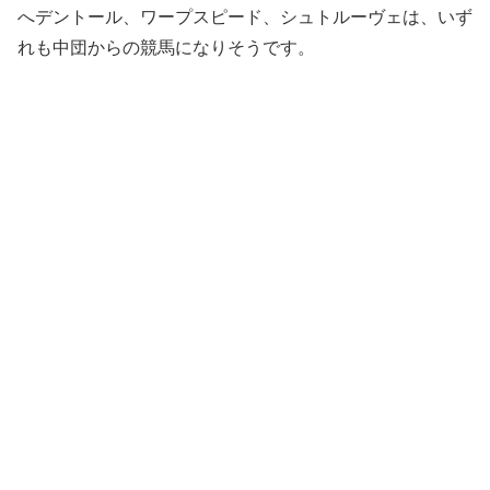
へデントール、ワープスピード、シュトルーヴェは、いず
れも中団からの競馬になりそうです。