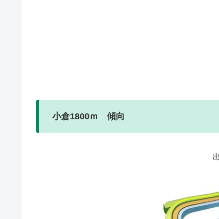
小倉1800ｍ 傾向
出