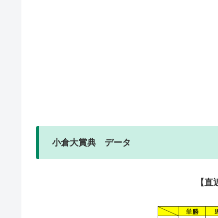
小倉大賞典 データ
【直