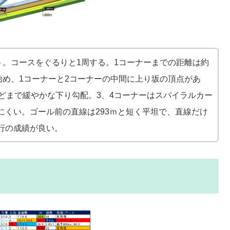
ト。コースをぐるりと1周する。1コーナーまでの距離は約
始め、1コーナーと2コーナーの中間に上り坂の頂点があ
どまで緩やかな下り勾配。3、4コーナーはスパイラルカー
にくい。ゴール前の直線は293ｍと短く平坦で、直線だけ
行の成績が良い。